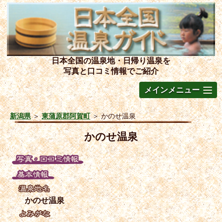
日本全国の温泉地・日帰り温泉を
写真と口コミ情報でご紹介
メインメニュー
新潟県
＞
東蒲原郡阿賀町
＞
かのせ温泉
かのせ温泉
かのせ温泉