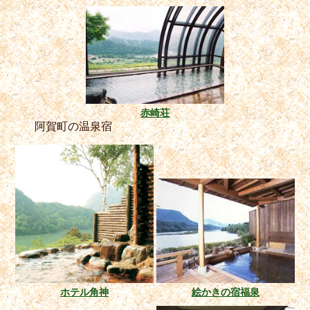
赤崎荘
阿賀町の温泉宿
ホテル角神
絵かきの宿福泉