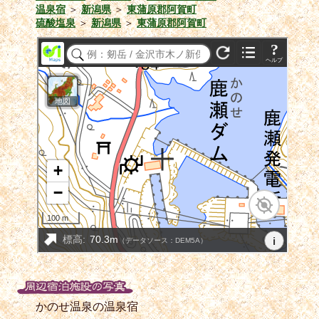
温泉宿
＞
新潟県
＞
東蒲原郡阿賀町
硫酸塩泉
＞
新潟県
＞
東蒲原郡阿賀町
かのせ温泉の温泉宿