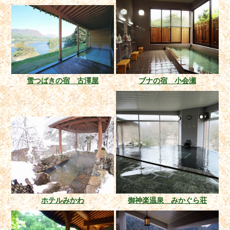
雪つばきの宿 古澤屋
ブナの宿 小会瀬
ホテルみかわ
御神楽温泉 みかぐら荘