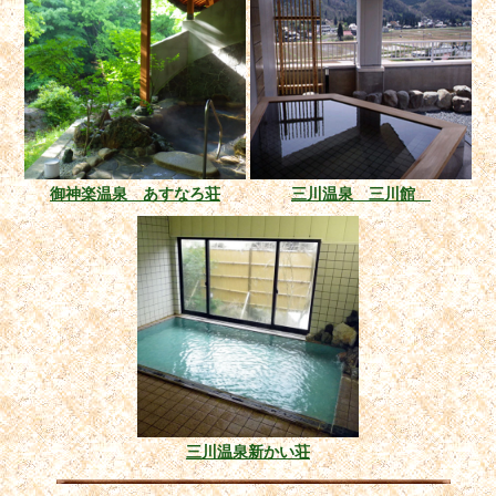
御神楽温泉 あすなろ荘
三川温泉 三川館
三川温泉新かい荘