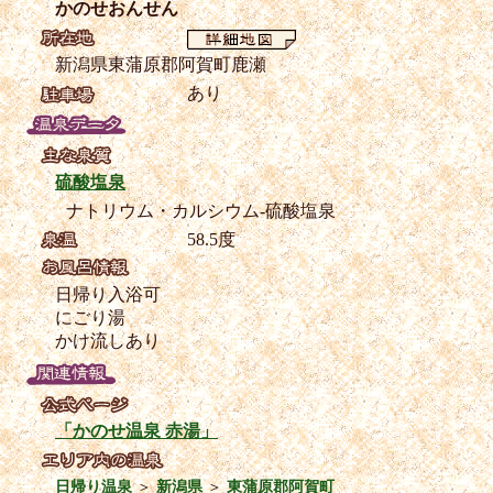
かのせおんせん
新潟県東蒲原郡阿賀町鹿瀬
あり
硫酸塩泉
ナトリウム・カルシウム-硫酸塩泉
58.5度
日帰り入浴可
にごり湯
かけ流しあり
「かのせ温泉 赤湯」
日帰り温泉
＞
新潟県
＞
東蒲原郡阿賀町