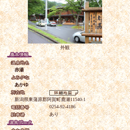
外観
赤湯
あかゆ
新潟県東蒲原郡阿賀町鹿瀬11540-1
0254-92-4186
あり