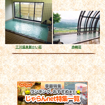
三川温泉新かい荘
赤崎荘