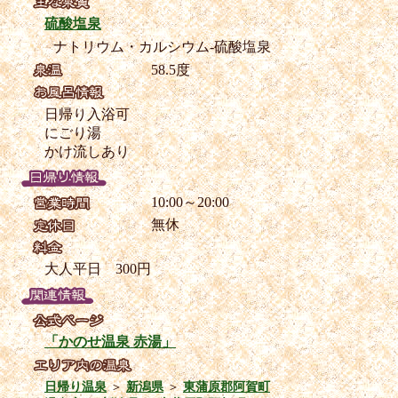
硫酸塩泉
ナトリウム・カルシウム-硫酸塩泉
58.5度
日帰り入浴可
にごり湯
かけ流しあり
10:00～20:00
無休
大人平日 300円
「かのせ温泉 赤湯」
日帰り温泉
＞
新潟県
＞
東蒲原郡阿賀町