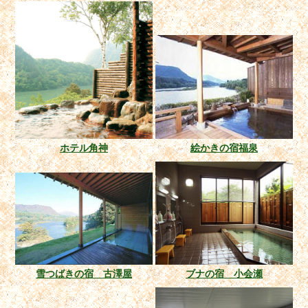
ホテル角神
絵かきの宿福泉
雪つばきの宿 古澤屋
ブナの宿 小会瀬