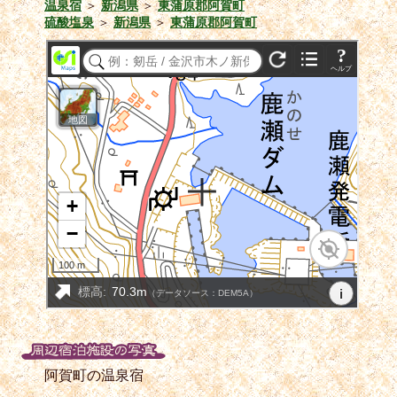
温泉宿
＞
新潟県
＞
東蒲原郡阿賀町
硫酸塩泉
＞
新潟県
＞
東蒲原郡阿賀町
阿賀町の温泉宿