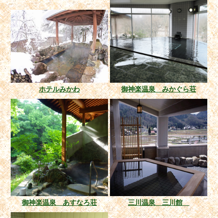
ホテルみかわ
御神楽温泉 みかぐら荘
御神楽温泉 あすなろ荘
三川温泉 三川館