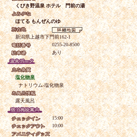
くびき野温泉 ホテル 門前の湯
ほてる もんぜんのゆ
新潟県上越市下門前162-1
0255-20-8500
あり
塩化物泉
ナトリウム-塩化物泉
露天風呂
15:00
10:00