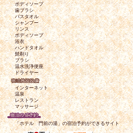
ボディソープ
歯ブラシ
バスタオル
シャンプー
リンス
ボディソープ
浴衣
ハンドタオル
髭剃り
ブラシ
温水洗浄便座
ドライヤー
インターネット
温泉
レストラン
マッサージ
「ホテル 門前の湯」の宿泊予約ができるサイト