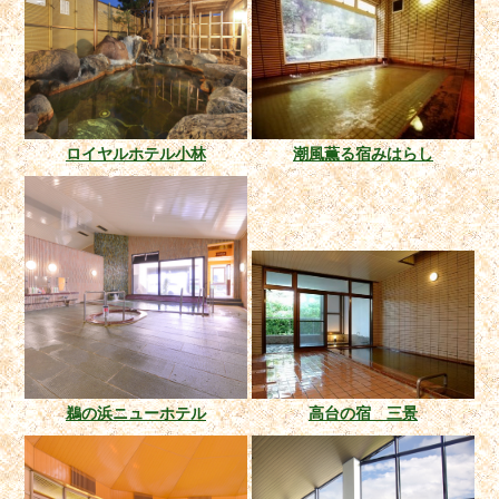
ロイヤルホテル小林
潮風薫る宿みはらし
鵜の浜ニューホテル
高台の宿 三景