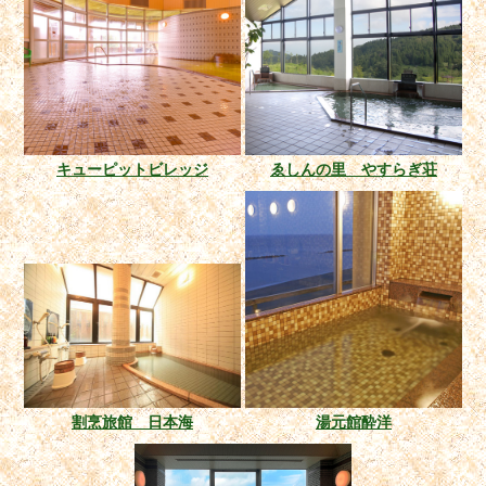
キューピットビレッジ
ゑしんの里 やすらぎ荘
割烹旅館 日本海
湯元館酔洋