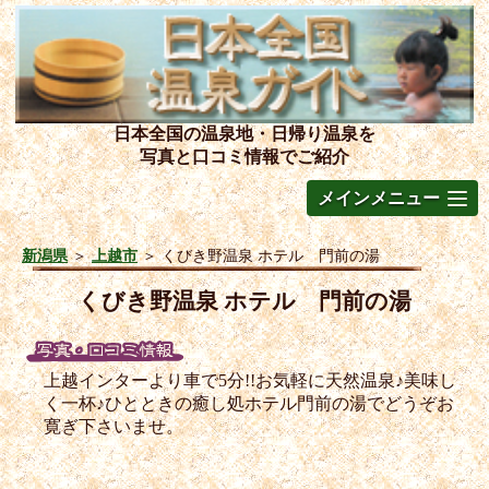
日本全国の温泉地・日帰り温泉を
写真と口コミ情報でご紹介
メインメニュー
新潟県
＞
上越市
＞
くびき野温泉 ホテル 門前の湯
くびき野温泉 ホテル 門前の湯
上越インターより車で5分!!お気軽に天然温泉♪美味し
く一杯♪ひとときの癒し処ホテル門前の湯でどうぞお
寛ぎ下さいませ。