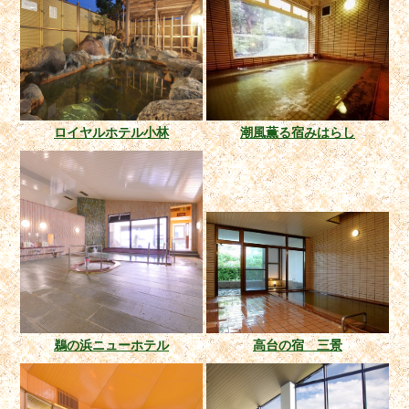
ロイヤルホテル小林
潮風薫る宿みはらし
鵜の浜ニューホテル
高台の宿 三景