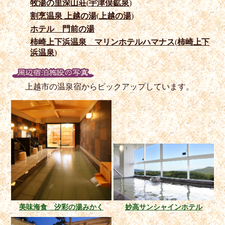
牧湯の里深山荘
(
宇津俣鉱泉
)
割烹温泉 上越の湯
(
上越の湯
)
ホテル 門前の湯
柿崎上下浜温泉 マリンホテルハマナス
(
柿崎上下
浜温泉
)
上越市の温泉宿からピックアップしています。
美味海食 汐彩の湯みかく
妙高サンシャインホテル