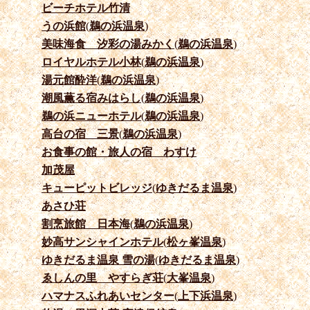
ビーチホテル竹清
うの浜館
(
鵜の浜温泉
)
美味海食 汐彩の湯みかく
(
鵜の浜温泉
)
ロイヤルホテル小林
(
鵜の浜温泉
)
湯元館酔洋
(
鵜の浜温泉
)
潮風薫る宿みはらし
(
鵜の浜温泉
)
鵜の浜ニューホテル
(
鵜の浜温泉
)
高台の宿 三景
(
鵜の浜温泉
)
お食事の館・旅人の宿 わすけ
加茂屋
キューピットビレッジ
(
ゆきだるま温泉
)
あさひ荘
割烹旅館 日本海
(
鵜の浜温泉
)
妙高サンシャインホテル
(
松ヶ峯温泉
)
ゆきだるま温泉 雪の湯
(
ゆきだるま温泉
)
ゑしんの里 やすらぎ荘
(
大峯温泉
)
ハマナスふれあいセンター
(
上下浜温泉
)