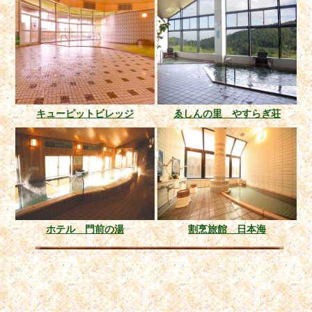
キューピットビレッジ
ゑしんの里 やすらぎ荘
ホテル 門前の湯
割烹旅館 日本海