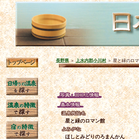
長野県
＞
上水内郡小川村
＞
星と緑のロマ
星と緑のロマン館
ほしとみどりのろまんかん