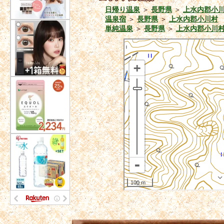
日帰り温泉
＞
長野県
＞
上水内郡小
温泉宿
＞
長野県
＞
上水内郡小川村
単純温泉
＞
長野県
＞
上水内郡小川