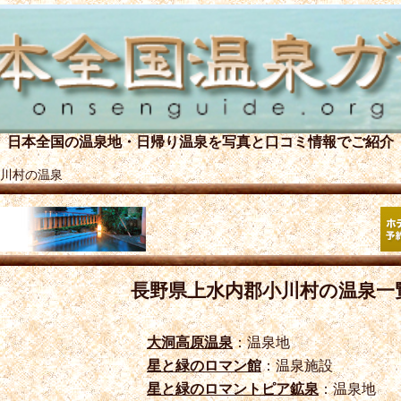
日本全国の温泉地・日帰り温泉を
写真と口コミ情報でご紹介
川村の温泉
長野県上水内郡小川村の温泉一
大洞高原温泉
：温泉地
星と緑のロマン館
：温泉施設
星と緑のロマントピア鉱泉
：温泉地