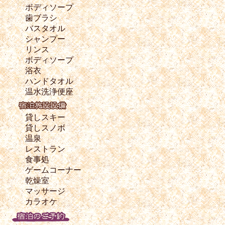
ボディソープ
歯ブラシ
バスタオル
シャンプー
リンス
ボディソープ
浴衣
ハンドタオル
温水洗浄便座
貸しスキー
貸しスノボ
温泉
レストラン
食事処
ゲームコーナー
乾燥室
マッサージ
カラオケ