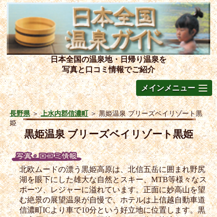
日本全国の温泉地・日帰り温泉を
写真と口コミ情報でご紹介
メインメニュー
長野県
＞
上水内郡信濃町
＞
黒姫温泉 ブリーズベイリゾート黒
姫
黒姫温泉 ブリーズベイリゾート黒姫
北欧ムードの漂う黒姫高原は、北信五岳に囲まれ野尻
湖を眼下にした雄大な自然とスキー、MTB等様々なス
ポーツ、レジャーに溢れています。正面に妙高山を望
む絶景の展望温泉が自慢で、ホテルは上信越自動車道
信濃町ICより車で10分という好立地に位置します。黒