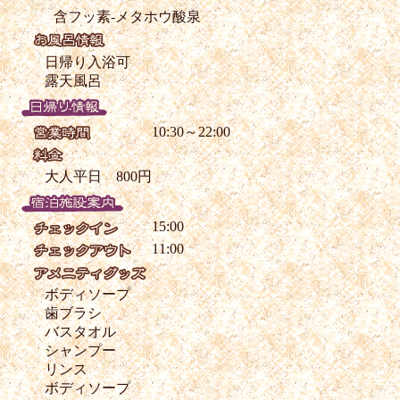
含フッ素-メタホウ酸泉
日帰り入浴可
露天風呂
10:30～22:00
大人平日 800円
15:00
11:00
ボディソープ
歯ブラシ
バスタオル
シャンプー
リンス
ボディソープ