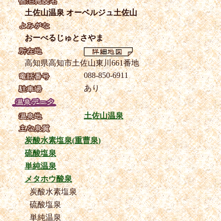
土佐山温泉 オーベルジュ土佐山
おーべるじゅとさやま
高知県高知市土佐山東川661番地
088-850-6911
あり
土佐山温泉
炭酸水素塩泉(重曹泉)
硫酸塩泉
単純温泉
メタホウ酸泉
炭酸水素塩泉
硫酸塩泉
単純温泉