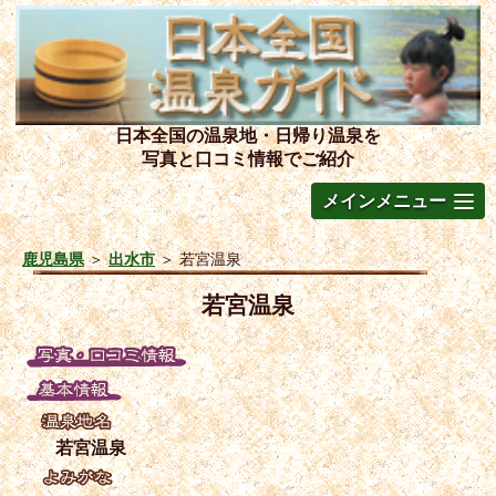
日本全国の温泉地・日帰り温泉を
写真と口コミ情報でご紹介
メインメニュー
鹿児島県
＞
出水市
＞
若宮温泉
若宮温泉
若宮温泉