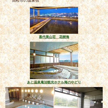
高松市の温泉宿
喜代美山荘 花樹海
あじ温泉庵治観光ホテル海のやどり