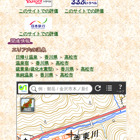
このサイトでの評価
このサイトでの評価
このサイトでの評価
日帰り温泉
＞
香川県
＞
高松市
温泉宿
＞
香川県
＞
高松市
硫黄泉(硫化水素型)
＞
香川県
＞
高松市
単純温泉
＞
香川県
＞
高松市