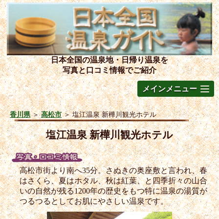
日本全国の温泉地・日帰り温泉を
写真と口コミ情報でご紹介
メインメニュー
香川県
＞
高松市
＞
塩江温泉 新樺川観光ホテル
塩江温泉 新樺川観光ホテル
高松市街より南へ35分。さぬきの奥座敷と言われ、春
はさくら、夏はホタル、秋は紅葉、と四季折々の山合
いの自然が残る1200年の歴史をもつ特に温泉の湯質が
つるつるとしてお肌にやさしい温泉です。