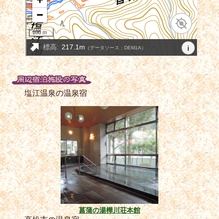
塩江温泉の温泉宿
菖蒲の湯樺川荘本館