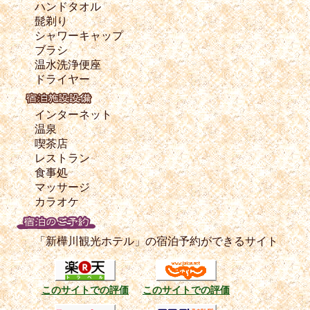
ハンドタオル
髭剃り
シャワーキャップ
ブラシ
温水洗浄便座
ドライヤー
インターネット
温泉
喫茶店
レストラン
食事処
マッサージ
カラオケ
「新樺川観光ホテル」の宿泊予約ができるサイト
このサイトでの評価
このサイトでの評価