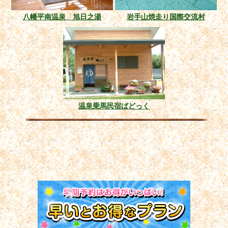
八幡平南温泉 旭日之湯
岩手山焼走り国際交流村
温泉乗馬民宿ぱどっく