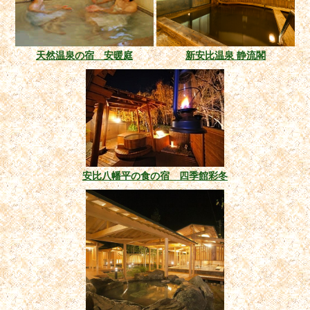
天然温泉の宿 安暖庭
新安比温泉 静流閣
安比八幡平の食の宿 四季館彩冬