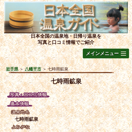
日本全国の温泉地・日帰り温泉を
写真と口コミ情報でご紹介
メインメニュー
岩手県
＞
八幡平市
＞
七時雨鉱泉
七時雨鉱泉
七時雨鉱泉