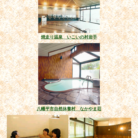
焼走り温泉 いこいの村岩手
八幡平市自然休養村 なかやま荘