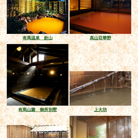
有馬温泉 欽山
高山荘華野
有馬山叢 御所別墅
上大坊