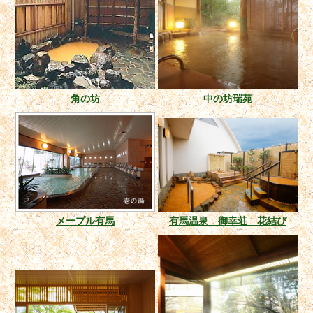
角の坊
中の坊瑞苑
メープル有馬
有馬温泉 御幸荘 花結び