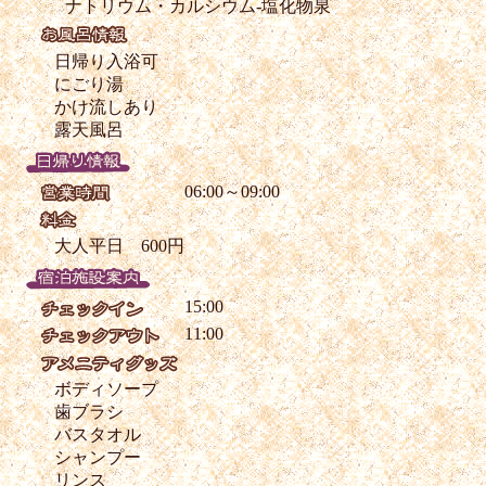
ナトリウム・カルシウム-塩化物泉
日帰り入浴可
にごり湯
かけ流しあり
露天風呂
06:00～09:00
大人平日 600円
15:00
11:00
ボディソープ
歯ブラシ
バスタオル
シャンプー
リンス