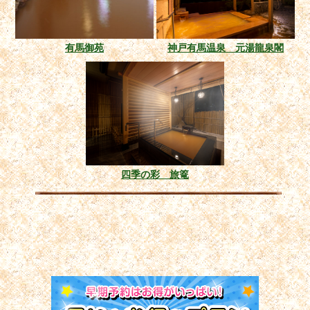
有馬御苑
神戸有馬温泉 元湯龍泉閣
四季の彩 旅篭