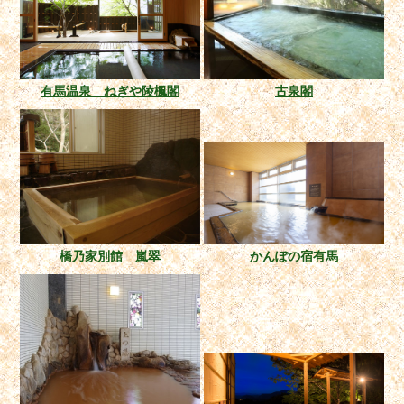
有馬温泉 ねぎや陵楓閣
古泉閣
橋乃家別館 嵐翠
かんぽの宿有馬