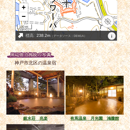
神戸市北区の温泉宿
銀水荘 兆楽
有馬温泉 月光園 鴻朧館