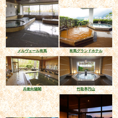
メルヴェール有馬
有馬グランドホテル
兵衛向陽閣
竹取亭円山