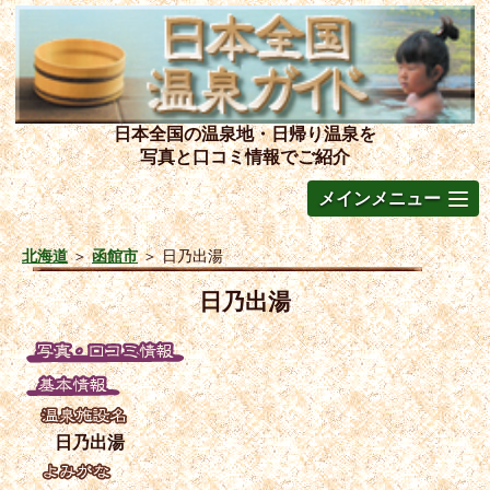
日本全国の温泉地・日帰り温泉を
写真と口コミ情報でご紹介
メインメニュー
北海道
＞
函館市
＞
日乃出湯
日乃出湯
日乃出湯