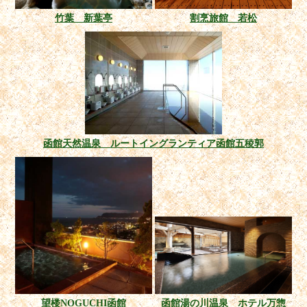
竹葉 新葉亭
割烹旅館 若松
函館天然温泉 ルートイングランティア函館五稜郭
望楼NOGUCHI函館
函館湯の川温泉 ホテル万惣