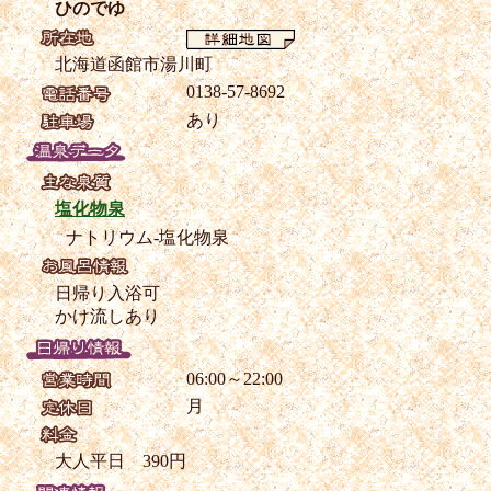
ひのでゆ
北海道函館市湯川町
0138-57-8692
あり
塩化物泉
ナトリウム-塩化物泉
日帰り入浴可
かけ流しあり
06:00～22:00
月
大人平日 390円