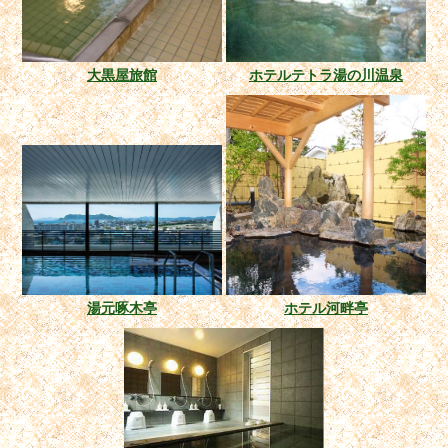
大黒屋旅館
ホテルテトラ湯の川温泉
湯元啄木亭
ホテル河畔亭