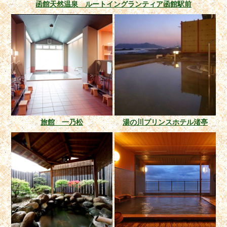
函館天然温泉 ルートイングランティア函館駅前
旅館 一乃松
湯の川プリンスホテル渚亭