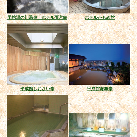
函館湯の川温泉 ホテル雨宮館
ホテルかもめ館
平成館しおさい亭
平成館海羊亭