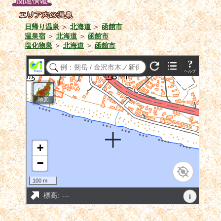
日帰り温泉
＞
北海道
＞
函館市
温泉宿
＞
北海道
＞
函館市
塩化物泉
＞
北海道
＞
函館市