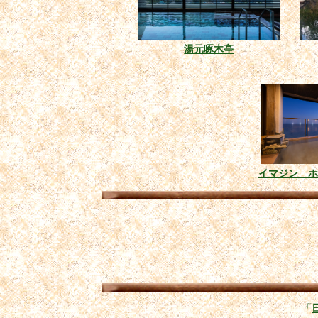
湯元啄木亭
イマジン ホ
「