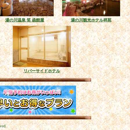
湯の川温泉 笑 函館屋
湯の川観光ホテル祥苑
リバーサイドホテル
ved.