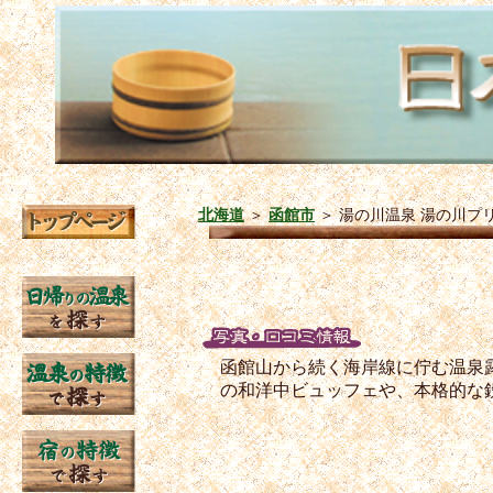
北海道
＞
函館市
＞
湯の川温泉 湯の川プ
函館山から続く海岸線に佇む温泉
の和洋中ビュッフェや、本格的な