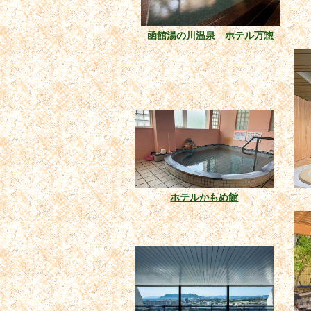
函館湯の川温泉 ホテル万惣
ホテルかもめ館