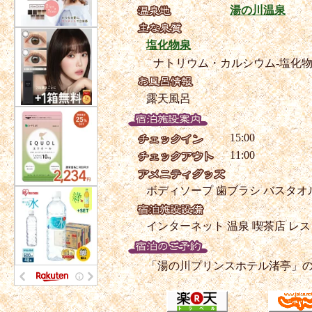
湯の川温泉
塩化物泉
ナトリウム・カルシウム-塩化
露天風呂
15:00
11:00
ボディソープ
歯ブラシ
バスタオ
インターネット
温泉
喫茶店
レス
「湯の川プリンスホテル渚亭」