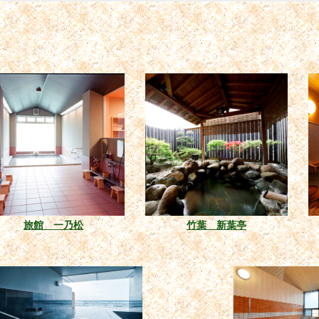
旅館 一乃松
竹葉 新葉亭