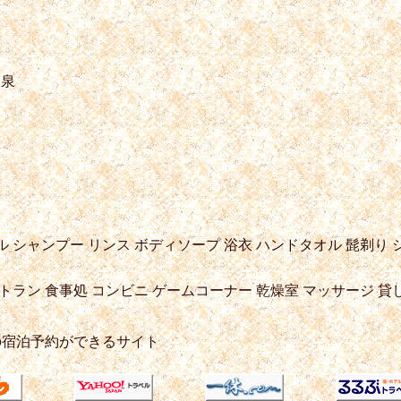
物泉
ル
シャンプー
リンス
ボディソープ
浴衣
ハンドタオル
髭剃り
トラン
食事処
コンビニ
ゲームコーナー
乾燥室
マッサージ
貸
の宿泊予約ができるサイト