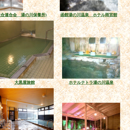
組合連合会 湯の川保養所)
函館湯の川温泉 ホテル雨宮館
大黒屋旅館
ホテルテトラ湯の川温泉