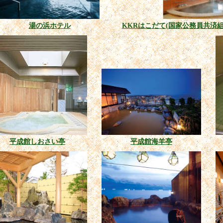
湯の浜ホテル
KKRはこだて(国家公務員共済
平成館しおさい亭
平成館海羊亭