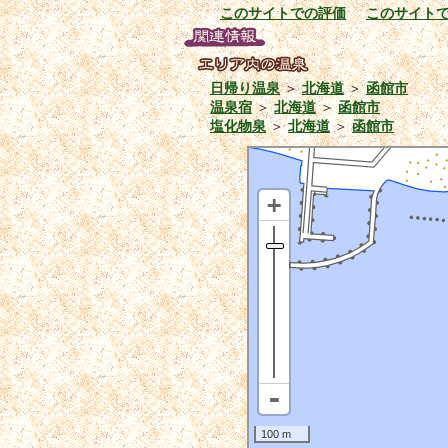
このサイトでの評価
このサイト
日帰り温泉
＞
北海道
＞
函館市
温泉宿
＞
北海道
＞
函館市
塩化物泉
＞
北海道
＞
函館市