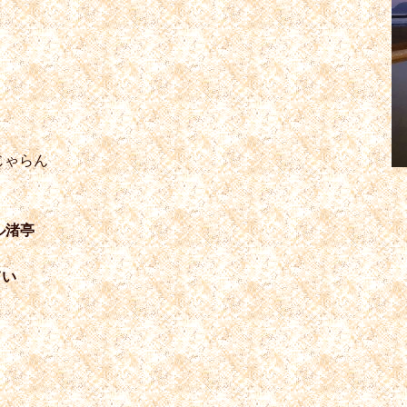
じゃらん
ル渚亭
てい