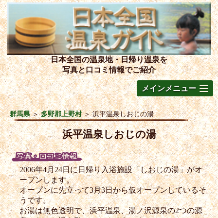
日本全国の温泉地・日帰り温泉を
写真と口コミ情報でご紹介
メインメニュー
群馬県
＞
多野郡上野村
＞
浜平温泉しおじの湯
浜平温泉しおじの湯
2006年4月24日に日帰り入浴施設「しおじの湯」がオ
ープンします。
オープンに先立って3月3日から仮オープンしているそ
うです。
お湯は無色透明で、浜平温泉、湯ノ沢源泉の2つの源