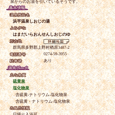
泉からのお湯を引いているそうです。
浜平温泉しおじの湯
はまだいらおんせんしおじのゆ
群馬県多野郡上野村楢原3487-2
0274-59-3955
あり
硫黄泉
塩化物泉
含硫黄-ナトリウム-塩化物泉
含硫黄・ナトリウム-塩化物泉
日帰り入浴可