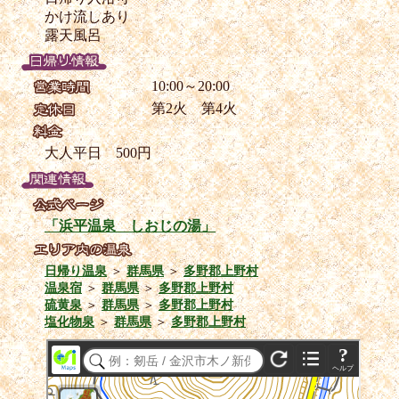
かけ流しあり
露天風呂
10:00～20:00
第2火 第4火
大人平日 500円
「浜平温泉 しおじの湯」
日帰り温泉
＞
群馬県
＞
多野郡上野村
温泉宿
＞
群馬県
＞
多野郡上野村
硫黄泉
＞
群馬県
＞
多野郡上野村
塩化物泉
＞
群馬県
＞
多野郡上野村