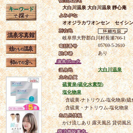
大白川温泉 大白川温泉 靜心庵
オオジラカワオンセン セイシ
岐阜県大野郡白川村長瀬766-1
05769-5-2610
あり
大白川温泉
硫黄泉(硫化水素型)
塩化物泉
含硫黄-ナトリウム-塩化物泉(硫
含硫黄・ナトリウム-塩化物泉
かけ流しあり
露天風呂
貸切風呂