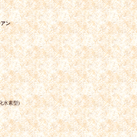
ンアン
化水素型)