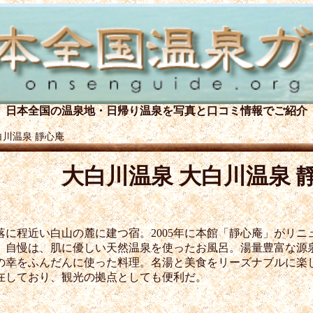
日本全国の温泉地・日帰り温泉を
写真と口コミ情報でご紹介
白川温泉 靜心庵
大白川温泉 大白川温泉 
に程近い白山の麓に建つ宿。2005年に本館「靜心庵」がリニュ
。自慢は、肌に優しい天然温泉を使ったお風呂。湯量豊富な源
の幸をふんだんに使った料理。名湯と美食をリーズナブルに楽
在しており、観光の拠点としても便利だ。