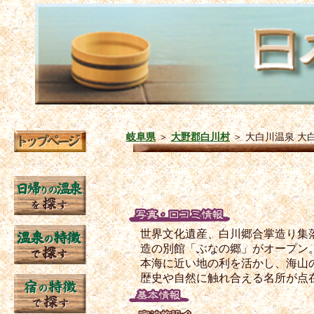
岐阜県
＞
大野郡白川村
＞
大白川温泉 大
世界文化遺産、白川郷合掌造り集落
造の別館「ぶなの郷」がオープン
本海に近い地の利を活かし、海山
歴史や自然に触れ合える名所が点