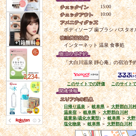
15:00
10:00
ボディソープ
歯ブラシ
バスタオ
インターネット
温泉
食事処
「大白川温泉 靜心庵」の宿泊予
このサイトでの評価
このサイト
日帰り温泉
＞
岐阜県
＞
大野郡白川
温泉宿
＞
岐阜県
＞
大野郡白川村
硫黄泉(硫化水素型)
＞
岐阜県
＞
大野
塩化物泉
＞
岐阜県
＞
大野郡白川村