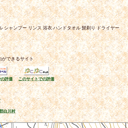
ル
シャンプー
リンス
浴衣
ハンドタオル
髭剃り
ドライヤー
約ができるサイト
での評価
このサイトでの評価
村
郡白川村