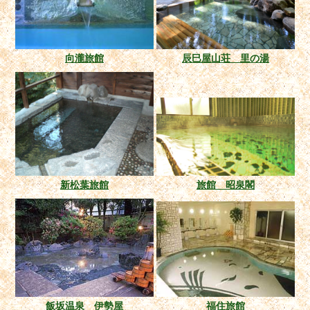
向瀧旅館
辰巳屋山荘 里の湯
新松葉旅館
旅館 昭泉閣
飯坂温泉 伊勢屋
福住旅館