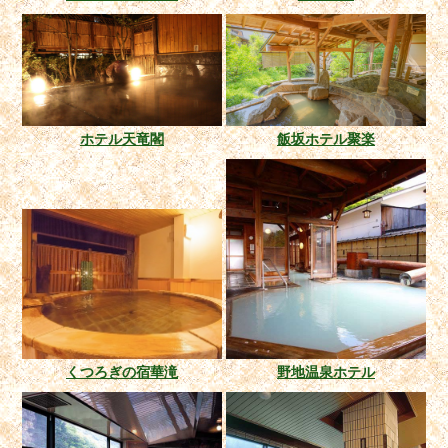
ホテル天竜閣
飯坂ホテル聚楽
くつろぎの宿華滝
野地温泉ホテル