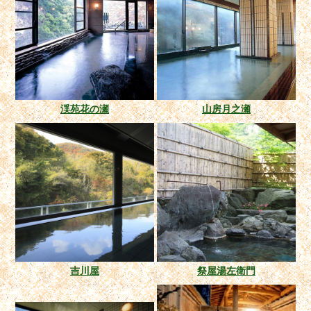
渓苑花の瀬
山房月之瀬
吉川屋
祭屋湯左衛門