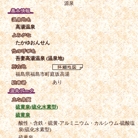
源泉
高湯温泉
たかゆおんせん
吾妻高湯温泉 (温泉地)
福島県福島市町庭坂高湯
あり
硫黄泉(硫化水素型)
硫黄泉
酸性・含鉄・硫黄-アルミニウム・カルシウム-硫酸塩
泉(硫化水素型)
硫黄泉