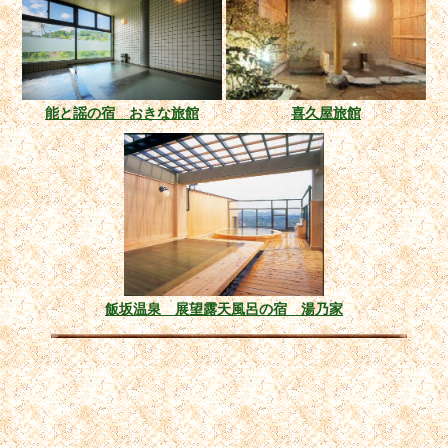
能と謡の宿 おきな旅館
喜久屋旅館
飯坂温泉 展望露天風呂の宿 湯乃家