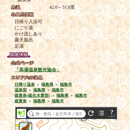
42.0～51.0度
日帰り入浴可
にごり湯
かけ流しあり
露天風呂
足湯
「高湯温泉観光協会」
日帰り温泉
＞
福島県
＞
福島市
温泉宿
＞
福島県
＞
福島市
硫黄泉(硫化水素型)
＞
福島県
＞
福島市
硫黄泉
＞
福島県
＞
福島市