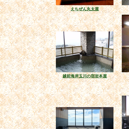
えちぜん丸太屋
越前海岸玉川の宿岩本屋