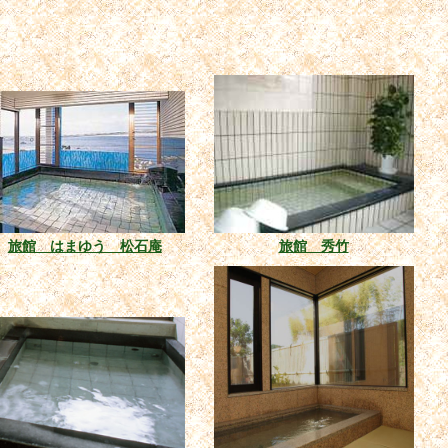
旅館 はまゆう 松石庵
旅館 秀竹