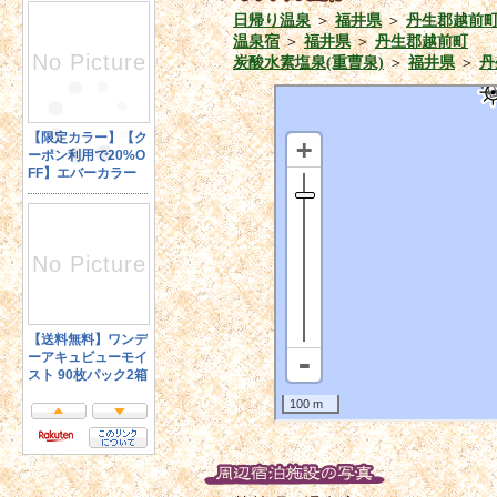
日帰り温泉
＞
福井県
＞
丹生郡越前
温泉宿
＞
福井県
＞
丹生郡越前町
炭酸水素塩泉(重曹泉)
＞
福井県
＞
丹