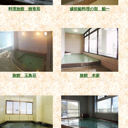
料理旅館 樹香苑
越前鮨料理の宿 鮨一
旅館 玉島荘
旅館 本家