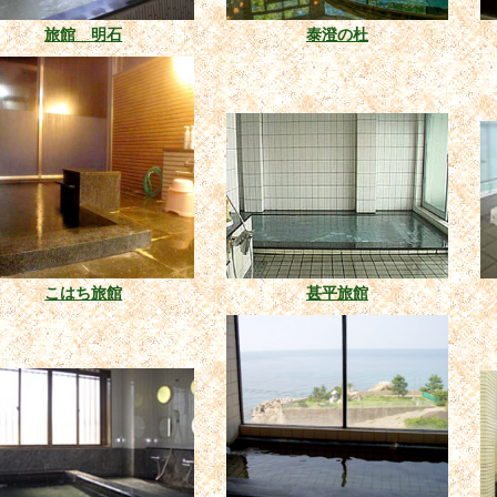
旅館 明石
泰澄の杜
こはち旅館
甚平旅館