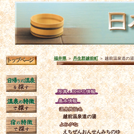
福井県
＞
丹生郡越前町
＞
越前温泉道の湯
越前温泉道の湯
えちぜんおんせんみちのゆ