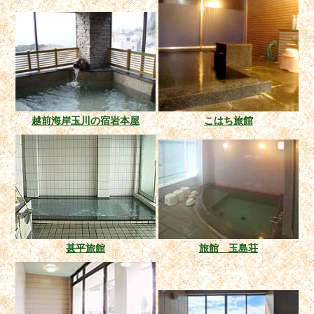
越前海岸玉川の宿岩本屋
こはち旅館
甚平旅館
旅館 玉島荘