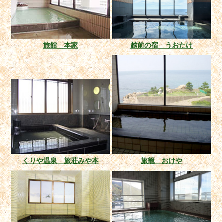
旅館 本家
越前の宿 うおたけ
くりや温泉 旅荘みや本
旅籠 おけや