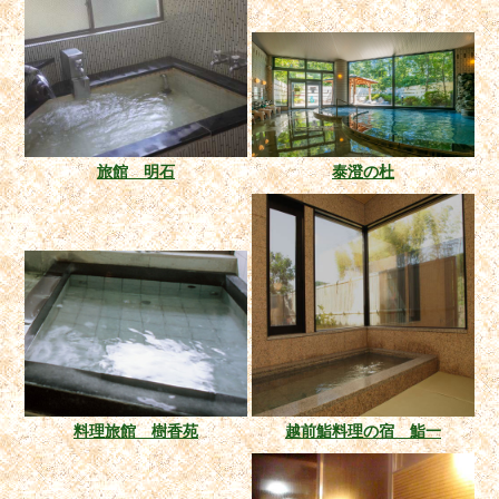
旅館 明石
泰澄の杜
料理旅館 樹香苑
越前鮨料理の宿 鮨一