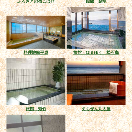
ふるさとの宿こばせ
旅館 金龍
料理旅館平成
旅館 はまゆう 松石庵
旅館 秀竹
えちぜん丸太屋