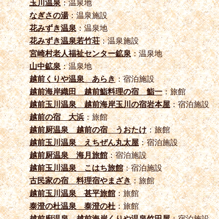
玉川温泉
：温泉地
なぎさの湯
：温泉施設
花みずき温泉
：温泉地
花みずき温泉若竹荘
：温泉施設
宮崎村老人福祉センター鉱泉
：温泉地
山中鉱泉
：温泉地
越前くりや温泉 あらき
：宿泊施設
越前海岸織田 越前鮨料理の宿 鮨一
：旅館
越前玉川温泉 越前海岸玉川の宿岩本屋
：宿泊施設
越前の宿 大浜
：旅館
越前厨温泉 越前の宿 うおたけ
：旅館
越前玉川温泉 えちぜん丸太屋
：宿泊施設
越前厨温泉 海月旅館
：宿泊施設
越前玉川温泉 こはち旅館
：宿泊施設
古民家の宿 料理宿やまざき
：旅館
越前玉川温泉 甚平旅館
：旅館
泰澄の杜温泉 泰澄の杜
：旅館
越前廚温泉 越前海岸くりや温泉竹田屋
：宿泊施設