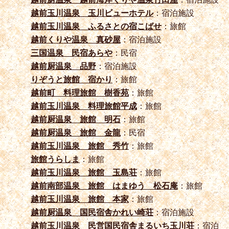
越前玉川温泉 玉川ビューホテル
：宿泊施設
越前玉川温泉 ふるさとの宿こばせ
：旅館
越前くりや温泉 真砂屋
：宿泊施設
三国温泉 民宿あらや
：民宿
越前厨温泉 品野
：宿泊施設
りぞうと旅館 宿かり
：旅館
越前町 料理旅館 樹香苑
：旅館
越前玉川温泉 料理旅館平成
：旅館
越前厨温泉 旅館 明石
：旅館
越前厨温泉 旅館 金龍
：民宿
越前玉川温泉 旅館 秀竹
：旅館
旅館うらしま
：旅館
越前玉川温泉 旅館 玉島荘
：旅館
越前南部温泉 旅館 はまゆう 松石庵
：旅館
越前玉川温泉 旅館 本家
：旅館
越前厨温泉 国民宿舎かれい崎荘
：宿泊施設
越前玉川温泉 民営国民宿舎まるいち玉川荘
：宿泊