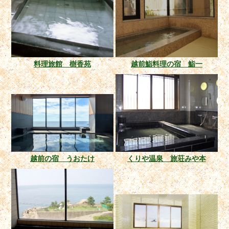
料理旅館 樹香苑
越前鮨料理の宿 鮨一
越前の宿 うおたけ
くりや温泉 旅荘みや本