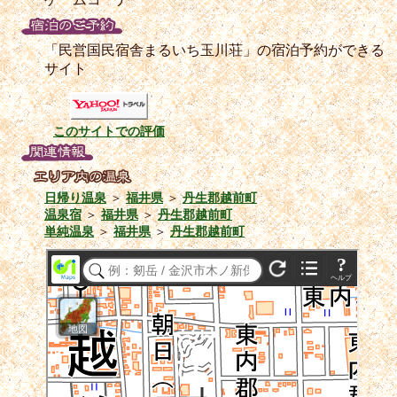
「民営国民宿舎まるいち玉川荘」の宿泊予約ができる
サイト
このサイトでの評価
日帰り温泉
＞
福井県
＞
丹生郡越前町
温泉宿
＞
福井県
＞
丹生郡越前町
単純温泉
＞
福井県
＞
丹生郡越前町