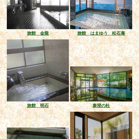
旅館 金龍
旅館 はまゆう 松石庵
旅館 明石
泰澄の杜