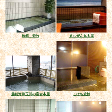
旅館 秀竹
えちぜん丸太屋
越前海岸玉川の宿岩本屋
こはち旅館