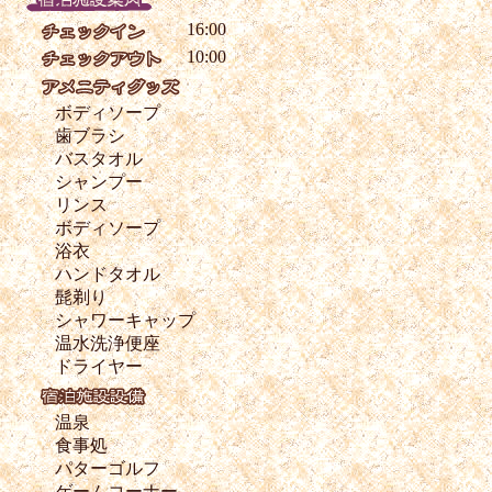
16:00
10:00
ボディソープ
歯ブラシ
バスタオル
シャンプー
リンス
ボディソープ
浴衣
ハンドタオル
髭剃り
シャワーキャップ
温水洗浄便座
ドライヤー
温泉
食事処
パターゴルフ
ゲームコーナー