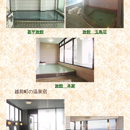
甚平旅館
旅館 玉島荘
旅館 本家
越前町の温泉宿