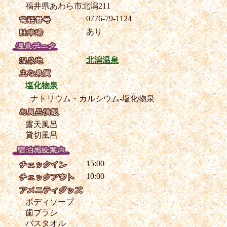
福井県あわら市北潟211
0776-79-1124
あり
北潟温泉
塩化物泉
ナトリウム・カルシウム-塩化物泉
露天風呂
貸切風呂
15:00
10:00
ボディソープ
歯ブラシ
バスタオル