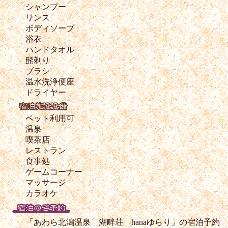
シャンプー
リンス
ボディソープ
浴衣
ハンドタオル
髭剃り
ブラシ
温水洗浄便座
ドライヤー
ペット利用可
温泉
喫茶店
レストラン
食事処
ゲームコーナー
マッサージ
カラオケ
「あわら北潟温泉 湖畔荘 hanaゆらり」の宿泊予約