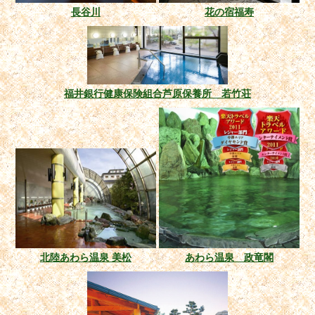
長谷川
花の宿福寿
福井銀行健康保険組合芦原保養所 若竹荘
北陸あわら温泉 美松
あわら温泉 政竜閣