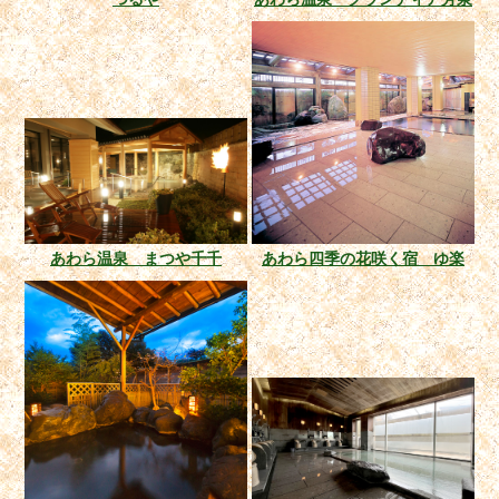
あわら温泉 まつや千千
あわら四季の花咲く宿 ゆ楽