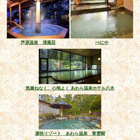
芦原温泉 清風荘
べにや
気兼ねなく、心地よく あわら温泉ホテル八木
湯快リゾート あわら温泉 青雲閣