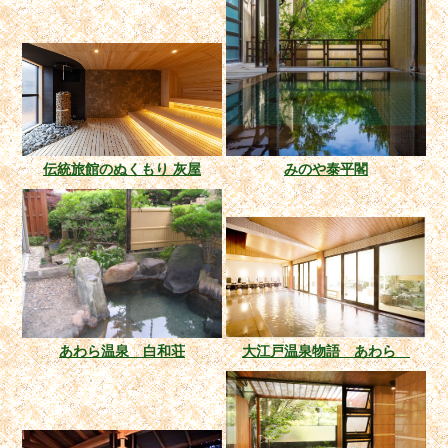
伝統旅館のぬくもり 灰屋
みのや泰平閣
あわら温泉 白和荘
大江戸温泉物語 あわら