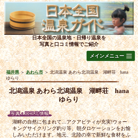
日本全国の温泉地・日帰り温泉を
写真と口コミ情報でご紹介
メインメニュー
福井県
＞
あわら市
＞
北潟温泉 あわら北潟温泉 湖畔荘 hana
ゆらり
北潟温泉 あわら北潟温泉 湖畔荘 hana
ゆらり
湖畔の自然に包まれて…アクアビティが充実!ウォー
キングサイクリング釣り等、朝夕ロケーションをお愉
しみいただけます。地元、北陸の幸で新鮮な食材をふ