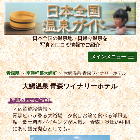
日本全国の温泉地・日帰り温泉を
写真と口コミ情報でご紹介
メインメニュー
青森県
＞
南津軽郡大鰐町
＞
大鰐温泉 青森ワイナリーホテル
大鰐温泉 青森ワイナリーホテル
＜宿泊施設情報＞
青森ヒバが香る大浴場 夕食はお箸で食べる洋風会
席・郷土料理バイキングが人気♪ 青森・秋田の中間
にあり観光拠点としても○