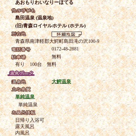
あおもりわいなりーほてる
島田温泉 (温泉地)
(旧)青森ロイヤルホテル (ホテル)
青森県南津軽郡大鰐町島田滝の沢100-9
0172-48-2881
無料
有り 100台 無料
大鰐温泉
単純温泉
単純温泉
日帰り入浴可
露天風呂
内風呂