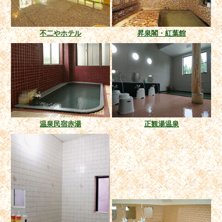
不二やホテル
昇泉閣・紅葉館
温泉民宿赤湯
正観湯温泉