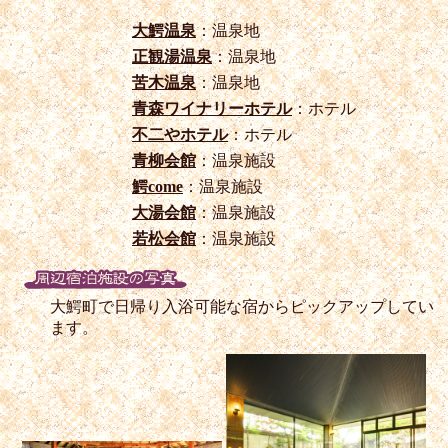
大鰐温泉
：温泉地
正観湯温泉
：温泉地
苦木温泉
：温泉地
青森ワイナリーホテル
：ホテル
不二やホテル
：ホテル
青柳会館
：温泉施設
鰐come
：温泉施設
大湯会館
：温泉施設
若松会館
：温泉施設
大鰐町で日帰り入浴可能な宿からピックアップしてい
ます。