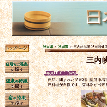
秋田県
＞
秋田市
＞
三内峡温泉 秋田県健
三内
自然に囲まれた温泉利用型健康増
席料理が自慢です。森林浴が出来