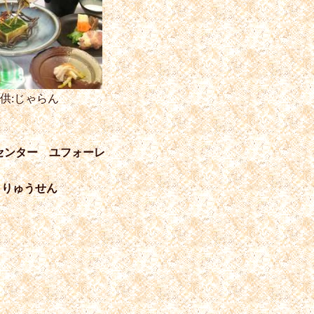
供:じゃらん
センター ユフォーレ
うりゅうせん