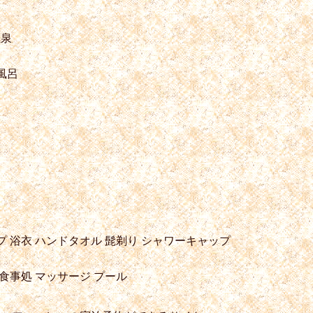
塩泉
風呂
プ
浴衣
ハンドタオル
髭剃り
シャワーキャップ
食事処
マッサージ
プール