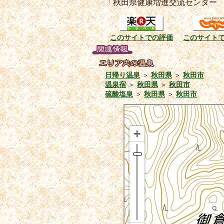
「秋田県健康増進交流センター
このサイトでの評価
このサイト
日帰り温泉
＞
秋田県
＞
秋田市
温泉宿
＞
秋田県
＞
秋田市
硫酸塩泉
＞
秋田県
＞
秋田市