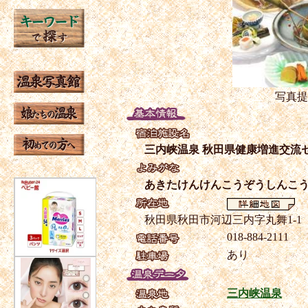
写真提
三内峡温泉 秋田県健康増進交流
あきたけんけんこうぞうしんこ
秋田県秋田市河辺三内字丸舞1-1
018-884-2111
あり
三内峡温泉