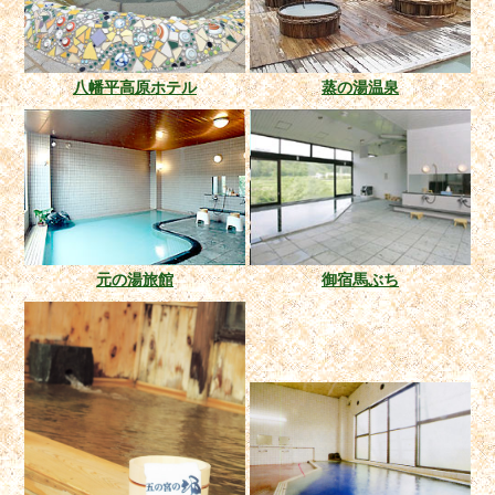
八幡平高原ホテル
蒸の湯温泉
元の湯旅館
御宿馬ぶち