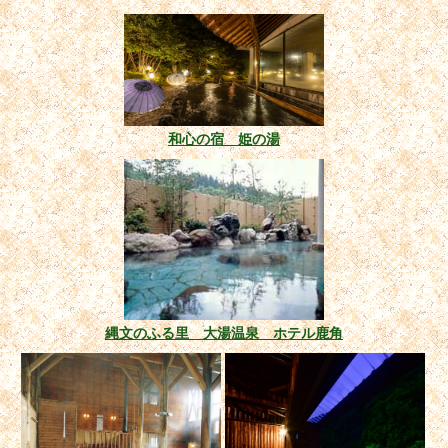
和心の宿 姫の湯
縄文のふる里 大湯温泉 ホテル鹿角