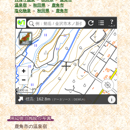
温泉宿
＞
秋田県
＞
鹿角市
塩化物泉
＞
秋田県
＞
鹿角市
鹿角市の温泉宿