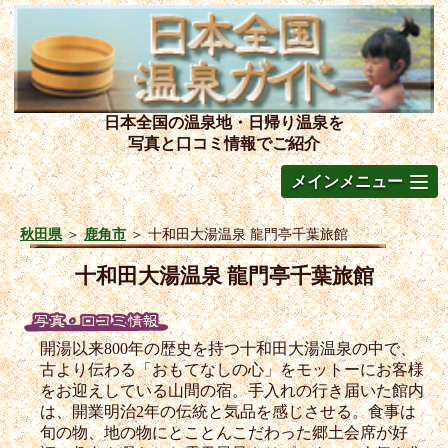
日本全国の温泉地・日帰り温泉を
写真と口コミ情報でご紹介
メインメニュー
秋田県
＞
鹿角市
＞
十和田大湯温泉 龍門亭千葉旅館
十和田大湯温泉 龍門亭千葉旅館
開湯以来800年の歴史を持つ十和田大湯温泉の中で、
古より伝わる「おもてなしの心」をモットーにお客様
をお迎えしている山間の宿。手入れの行き届いた館内
は、開業明治2年の伝統と気品を感じさせる。食事は
旬の物、地の物にとことんこだわった郷土会席が好