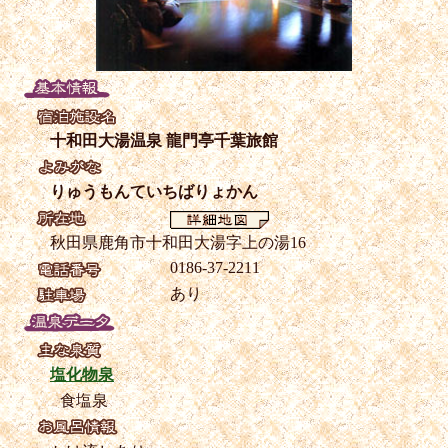
十和田大湯温泉 龍門亭千葉旅館
りゅうもんていちばりょかん
秋田県鹿角市十和田大湯字上の湯16
0186-37-2211
あり
塩化物泉
食塩泉