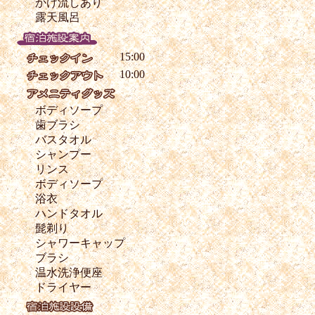
かけ流しあり
露天風呂
15:00
10:00
ボディソープ
歯ブラシ
バスタオル
シャンプー
リンス
ボディソープ
浴衣
ハンドタオル
髭剃り
シャワーキャップ
ブラシ
温水洗浄便座
ドライヤー