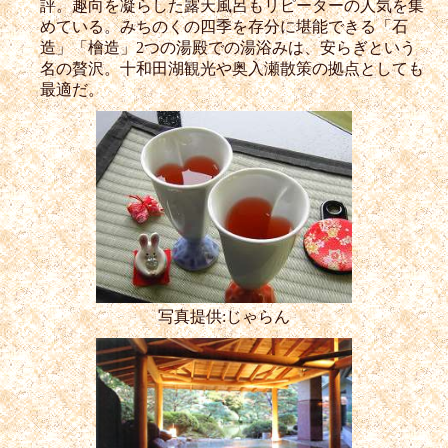
評。趣向を凝らした露天風呂もリピーターの人気を集
めている。みちのくの四季を存分に堪能できる「石
造」「檜造」2つの湯殿での湯浴みは、安らぎという
名の贅沢。十和田湖観光や奥入瀬散策の拠点としても
最適だ。
写真提供:じゃらん