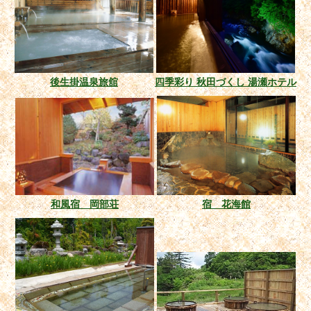
後生掛温泉旅舘
四季彩り 秋田づくし 湯瀬ホテル
和風宿 岡部荘
宿 花海館