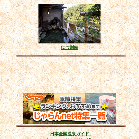
はづ別館
「
日本全国温泉ガイド
」