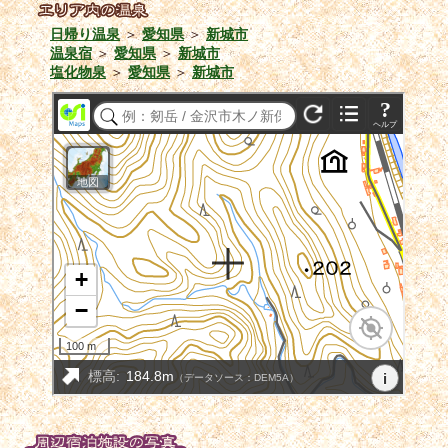
日帰り温泉
＞
愛知県
＞
新城市
温泉宿
＞
愛知県
＞
新城市
塩化物泉
＞
愛知県
＞
新城市