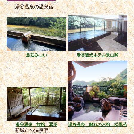
湯谷温泉の温泉宿
旅荘みつい
湯谷観光ホテル泉山閣
湯谷温泉 旅館 翠明
湯谷温泉 離れのお宿 松風苑
新城市の温泉宿