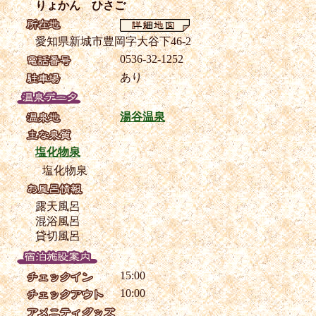
りょかん ひさご
愛知県新城市豊岡字大谷下46-2
0536-32-1252
あり
湯谷温泉
塩化物泉
塩化物泉
露天風呂
混浴風呂
貸切風呂
15:00
10:00