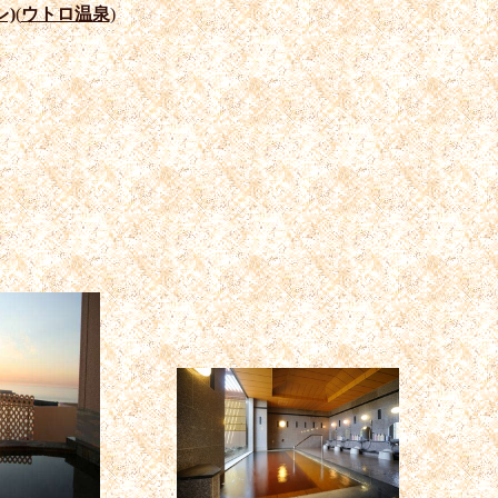
レ)
(
ウトロ温泉
)