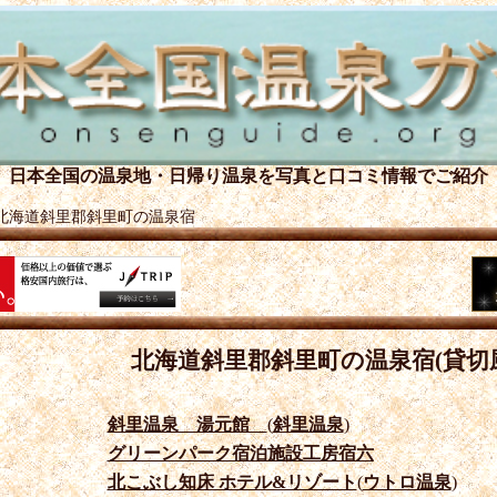
日本全国の温泉地・日帰り温泉を
写真と口コミ情報でご紹介
北海道斜里郡斜里町の温泉宿
北海道斜里郡斜里町の温泉宿(貸切
斜里温泉 湯元館
(
斜里温泉
)
グリーンパーク宿泊施設工房宿六
北こぶし知床 ホテル&リゾート
(
ウトロ温泉
)