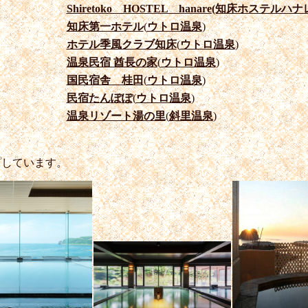
Shiretoko HOSTEL hanare(知床ホステルハナ
知床第一ホテル
(
ウトロ温泉
)
ホテル季風クラブ知床
(
ウトロ温泉
)
温泉民宿 酋長の家
(
ウトロ温泉
)
国民宿舎 桂田
(
ウトロ温泉
)
民宿たんぽぽ
(
ウトロ温泉
)
温泉リゾート湯の里
(
斜里温泉
)
プしています。