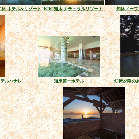
知床 ホテル&リゾート
KIKI知床 ナチュラルリゾート
知床ノーブ
床ホステルハナレ)
知床第一ホテル
知床夕陽のあた