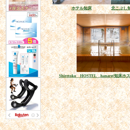
ホテル知床
北こぶし
Shiretoko HOSTEL hanare(知