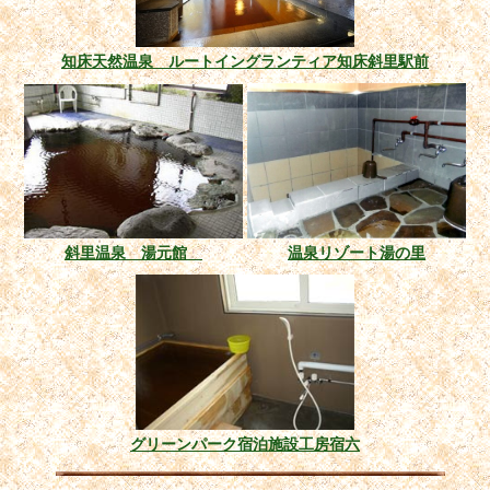
知床天然温泉 ルートイングランティア知床斜里駅前
斜里温泉 湯元館
温泉リゾート湯の里
グリーンパーク宿泊施設工房宿六