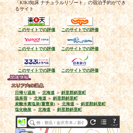
「KIKI知床 ナチュラルリゾート」の宿泊予約ができ
るサイト
このサイトでの評価
このサイトでの評価
このサイトでの評価
このサイトでの評価
このサイトでの評価
このサイトでの評価
日帰り温泉
＞
北海道
＞
斜里郡斜里町
温泉宿
＞
北海道
＞
斜里郡斜里町
炭酸水素塩泉(重曹泉)
＞
北海道
＞
斜里郡斜里町
塩化物泉
＞
北海道
＞
斜里郡斜里町