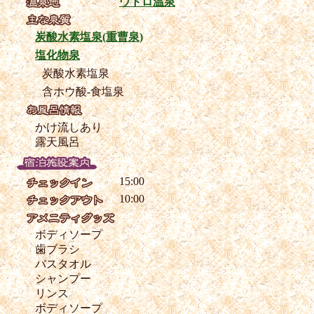
ウトロ温泉
炭酸水素塩泉(重曹泉)
塩化物泉
炭酸水素塩泉
含ホウ酸-食塩泉
かけ流しあり
露天風呂
15:00
10:00
ボディソープ
歯ブラシ
バスタオル
シャンプー
リンス
ボディソープ