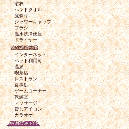
浴衣
ハンドタオル
髭剃り
シャワーキャップ
ブラシ
温水洗浄便座
ドライヤー
インターネット
ペット利用可
温泉
喫茶店
レストラン
食事処
ゲームコーナー
乾燥室
マッサージ
貸しアイロン
カラオケ