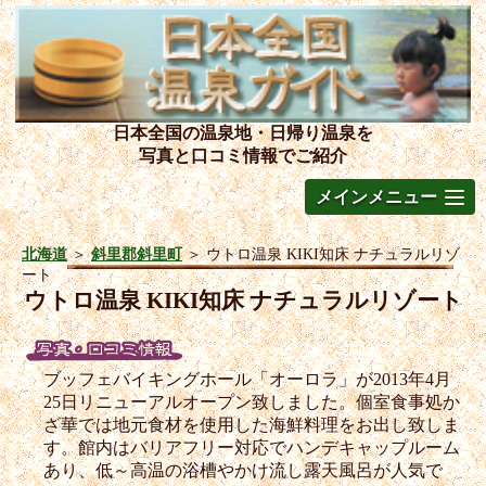
日本全国の温泉地・日帰り温泉を
写真と口コミ情報でご紹介
メインメニュー
北海道
＞
斜里郡斜里町
＞
ウトロ温泉 KIKI知床 ナチュラルリゾ
ート
ウトロ温泉 KIKI知床 ナチュラルリゾート
ブッフェバイキングホール「オーロラ」が2013年4月
25日リニューアルオープン致しました。個室食事処か
ざ華では地元食材を使用した海鮮料理をお出し致しま
す。館内はバリアフリー対応でハンデキャップルーム
あり、低～高温の浴槽やかけ流し露天風呂が人気で