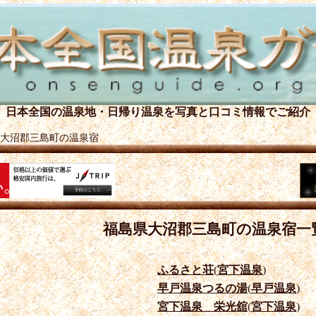
日本全国の温泉地・日帰り温泉を
写真と口コミ情報でご紹介
大沼郡三島町の温泉宿
福島県大沼郡三島町の温泉宿一
ふるさと荘
(
宮下温泉
)
早戸温泉つるの湯
(
早戸温泉
)
宮下温泉 栄光舘
(
宮下温泉
)