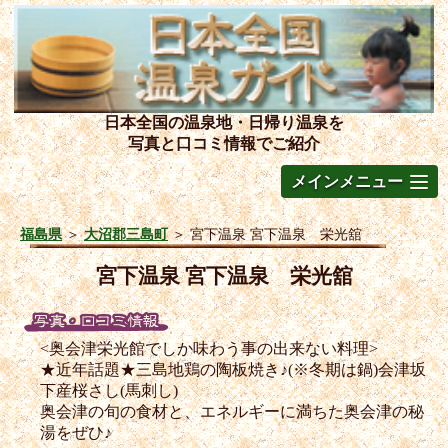
日本全国の温泉地・日帰り温泉を
写真と口コミ情報でご紹介
メインメニュー
福島県
＞
大沼郡三島町
＞
宮下温泉 宮下温泉 栄光舘
宮下温泉 宮下温泉 栄光舘
<奥会津栄光館でしか味わう事の出来ない料理>
★近年話題★三島地鶏の陶板焼き♪(※冬期は鍋)会津坂
下産桜さし(馬刺し)
奥会津の旬の食材と、エネルギーに満ちた奥会津の秘
湯をぜひ♪