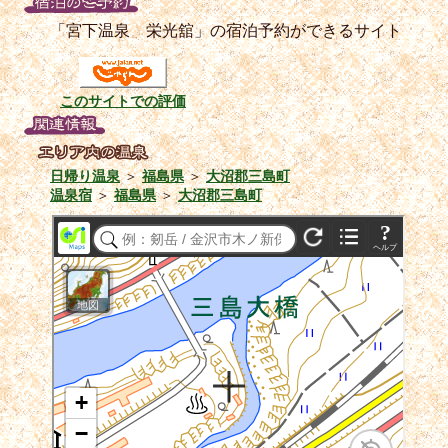
「宮下温泉 栄光舘」の宿泊予約ができるサイト
このサイトでの評価
日帰り温泉
＞
福島県
＞
大沼郡三島町
温泉宿
＞
福島県
＞
大沼郡三島町