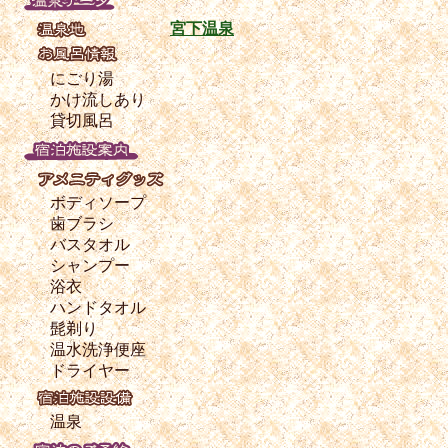
宮下温泉
にごり湯
かけ流しあり
貸切風呂
ボディソープ
歯ブラシ
バスタオル
シャンプー
浴衣
ハンドタオル
髭剃り
温水洗浄便座
ドライヤー
温泉