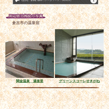
倉吉市の温泉宿
関金温泉 湯楽里
グリーンスコーレせきがね