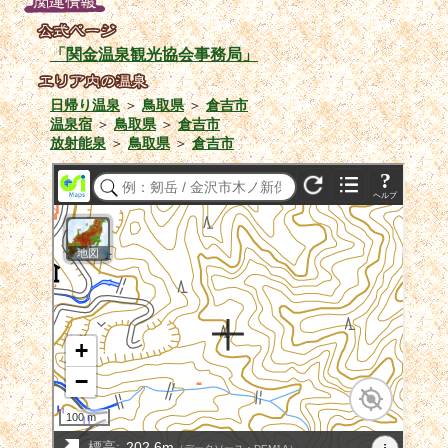
「関金温泉観光協会事務局」
日帰り温泉
＞
鳥取県
＞
倉吉市
温泉宿
＞
鳥取県
＞
倉吉市
放射能泉
＞
鳥取県
＞
倉吉市