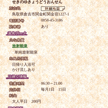
せきのゆきょうどうおんせん
鳥取県倉吉市関金町関金宿1227-1
0858-45-3186
あり
放射能泉
単純放射能泉
日帰り入浴可
かけ流しあり
06:30～21:00
毎月1日 15日
大人平日 200円