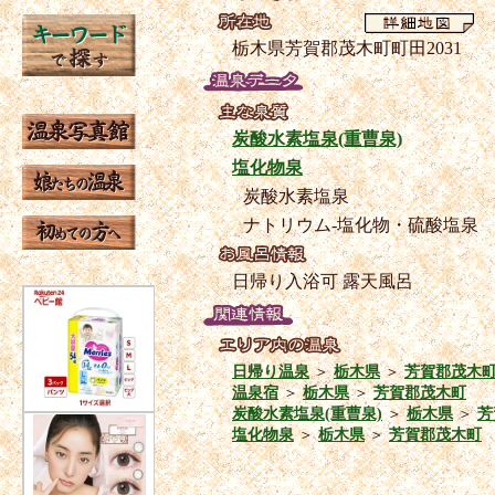
栃木県芳賀郡茂木町町田2031
炭酸水素塩泉(重曹泉)
塩化物泉
炭酸水素塩泉
ナトリウム-塩化物・硫酸塩泉
日帰り入浴可
露天風呂
日帰り温泉
＞
栃木県
＞
芳賀郡茂木
温泉宿
＞
栃木県
＞
芳賀郡茂木町
炭酸水素塩泉(重曹泉)
＞
栃木県
＞
芳
塩化物泉
＞
栃木県
＞
芳賀郡茂木町