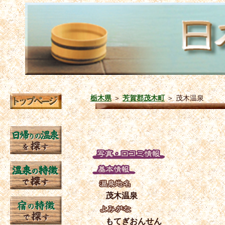
栃木県
＞
芳賀郡茂木町
＞
茂木温泉
茂木温泉
もてぎおんせん