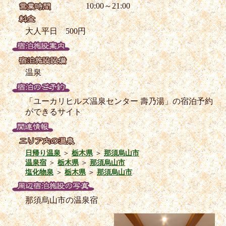
10:00～21:00
大人平日 500円
温泉
「ユーカリヒルズ温泉センター 壽乃湯」の宿泊予約
ができるサイト
日帰り温泉
＞
栃木県
＞
那須烏山市
温泉宿
＞
栃木県
＞
那須烏山市
塩化物泉
＞
栃木県
＞
那須烏山市
那須烏山市の温泉宿