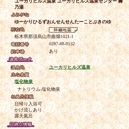
ユーカリヒルズ温泉 ユーカリヒルズ温泉センター 壽
乃湯
ゆーかりひるずおんせんせんたーことぶきのゆ
栃木県那須烏山市曲畑1021-1
0287-88-0132
あり
ユーカリヒルズ温泉
塩化物泉
ナトリウム-塩化物泉
日帰り入浴可
かけ流しあり
露天風呂