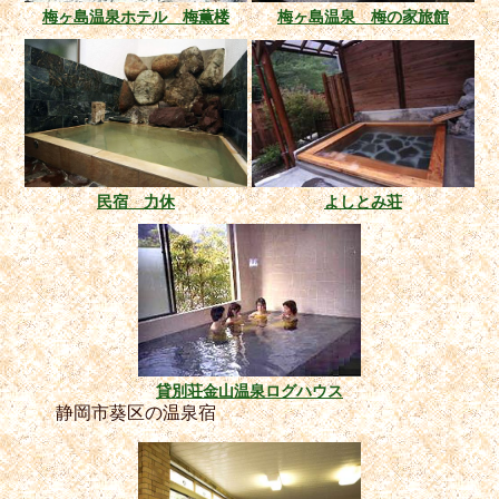
梅ヶ島温泉ホテル 梅薫楼
梅ヶ島温泉 梅の家旅館
民宿 力休
よしとみ荘
貸別荘金山温泉ログハウス
静岡市葵区の温泉宿