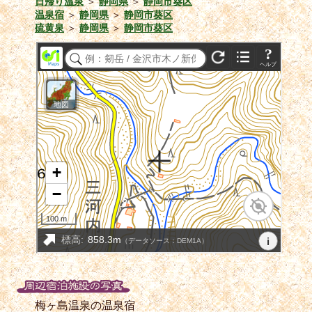
日帰り温泉
＞
静岡県
＞
静岡市葵区
温泉宿
＞
静岡県
＞
静岡市葵区
硫黄泉
＞
静岡県
＞
静岡市葵区
梅ヶ島温泉の温泉宿