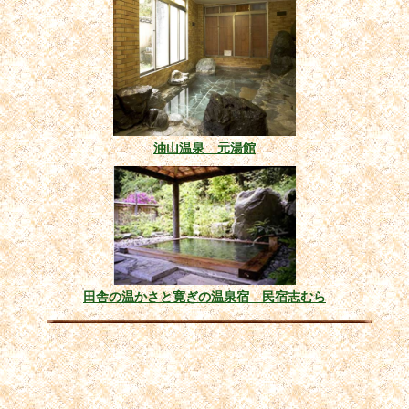
油山温泉 元湯館
田舎の温かさと寛ぎの温泉宿 民宿志むら