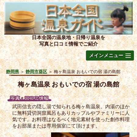
日本全国の温泉地・日帰り温泉を
写真と口コミ情報でご紹介
メインメニュー
静岡県
＞
静岡市葵区
＞
梅ヶ島温泉 おもいでの宿 湯の島館
梅ヶ島温泉 おもいでの宿 湯の島館
武田信玄の隠し湯で知られる梅ヶ島温泉。内湯のほか
に無料貸切洞窟風呂もありカップルやファミリーに人
気です。お料理はなるべく地元素材を使った創作料理
をお部屋または専用個室にて頂けます。