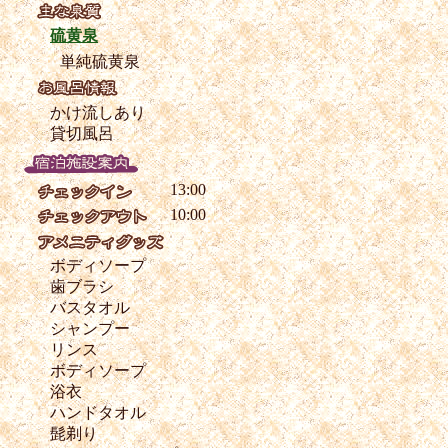
硫黄泉
単純硫黄泉
かけ流しあり
貸切風呂
13:00
10:00
ボディソープ
歯ブラシ
バスタオル
シャンプー
リンス
ボディソープ
浴衣
ハンドタオル
髭剃り