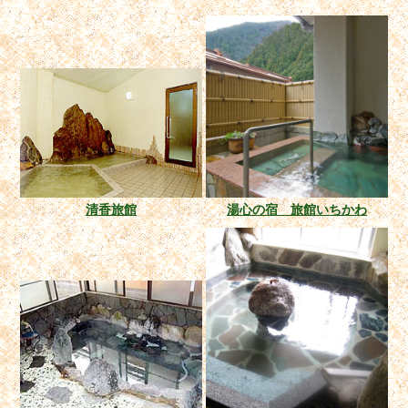
清香旅館
湯心の宿 旅館いちかわ