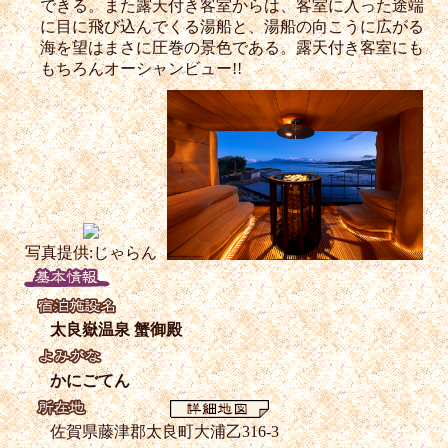
できる。また露天付き客室からは、客室に入った途端
に目に飛び込んでくる湯船と、湯船の向こうに広がる
海を望はまさに圧巻の景色である。露天付き客室にも
もちろんオーシャンビュー!!
写真提供:じゃらん
太良嶽温泉 蟹御殿
かにごてん
佐賀県藤津郡太良町大浦乙316-3