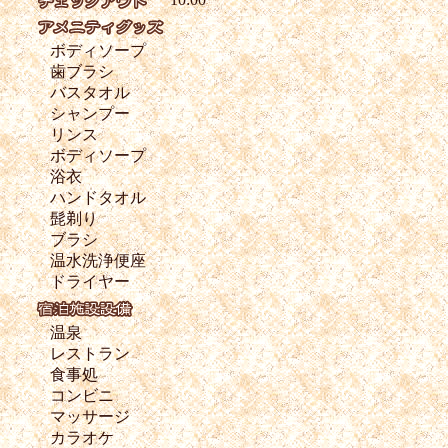
ボディソープ
歯ブラシ
バスタオル
シャンプー
リンス
ボディソープ
浴衣
ハンドタオル
髭剃り
ブラシ
温水洗浄便座
ドライヤー
温泉
レストラン
食事処
コンビニ
マッサージ
カラオケ