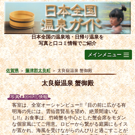
日本全国の温泉地・日帰り温泉を
写真と口コミ情報でご紹介
メインメニュー
佐賀県
＞
藤津郡太良町
＞
太良嶽温泉 蟹御殿
太良嶽温泉 蟹御殿
客室は、全室オーシャンビュー!!『目の前に広がる有
明海の先には、雲仙普賢岳を望め、絶景間違いな
し!!』お食事は、竹崎蟹を中心とした蟹会席をモダン
な個室風にてご用意。ロビーから繋がる庭園にもイス
が置かれ、海風を受けながらのんびりと過ごすことが