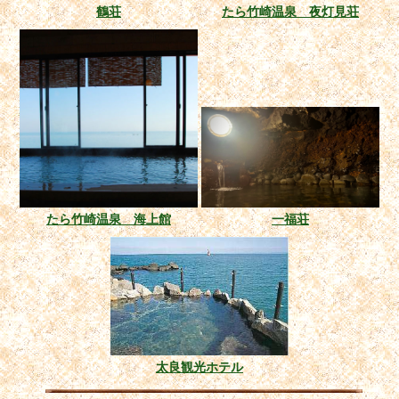
鶴荘
たら竹崎温泉 夜灯見荘
たら竹崎温泉 海上館
一福荘
太良観光ホテル