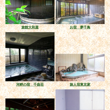
旅館大和屋
お宿 夢千鳥
河畔の宿 千曲荘
旅人宿東京家