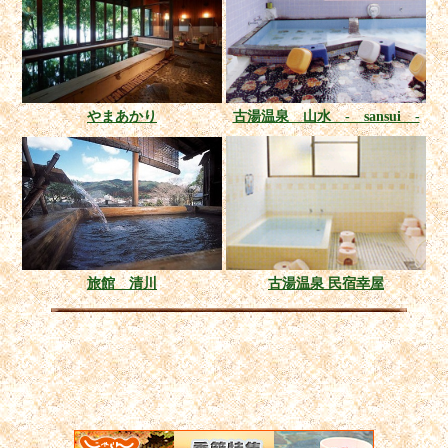
やまあかり
古湯温泉 山水 - sansui -
旅館 清川
古湯温泉 民宿幸屋