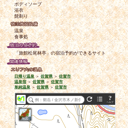
ボディソープ
浴衣
髭剃り
温泉
食事処
「旅館松尾林亭」の宿泊予約ができるサイト
日帰り温泉
＞
佐賀県
＞
佐賀市
温泉宿
＞
佐賀県
＞
佐賀市
単純温泉
＞
佐賀県
＞
佐賀市