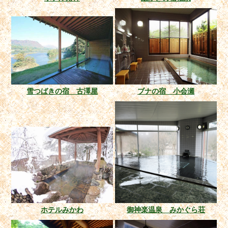
雪つばきの宿 古澤屋
ブナの宿 小会瀬
ホテルみかわ
御神楽温泉 みかぐら荘