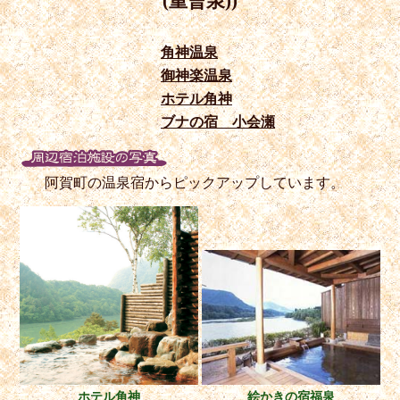
(重曹泉))
角神温泉
御神楽温泉
ホテル角神
ブナの宿 小会瀬
阿賀町の温泉宿からピックアップしています。
ホテル角神
絵かきの宿福泉