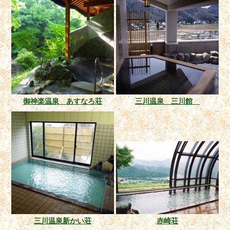
御神楽温泉 あすなろ荘
三川温泉 三川館
三川温泉新かい荘
赤崎荘