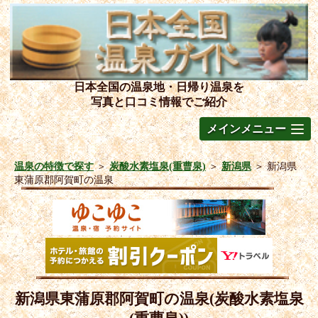
日本全国の温泉地・日帰り温泉を
写真と口コミ情報でご紹介
メインメニュー
温泉の特徴で探す
＞
炭酸水素塩泉(重曹泉)
＞
新潟県
＞
新潟県
東蒲原郡阿賀町の温泉
新潟県東蒲原郡阿賀町の温泉(炭酸水素塩泉