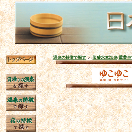
温泉の特徴で探す
＞
炭酸水素塩泉(重曹泉