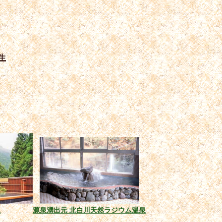
生
泉
源泉湧出元 北白川天然ラジウム温泉