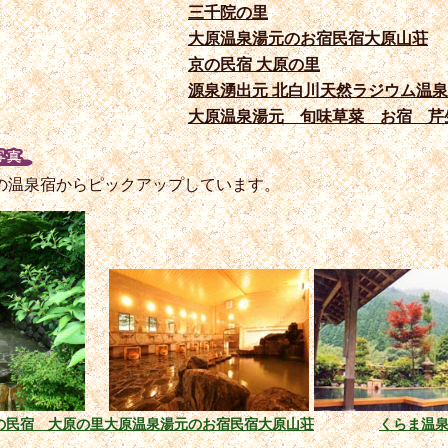
三千院の里
大原温泉湯元のお宿民宿大原山荘
京の民宿 大原の里
源泉湧出元 北白川天然ラジウム温泉
大原温泉湯元 旬味草菜 お宿 芹
の温泉宿からピックアップしています。
の民宿 大原の里
大原温泉湯元のお宿民宿大原山荘
くらま温