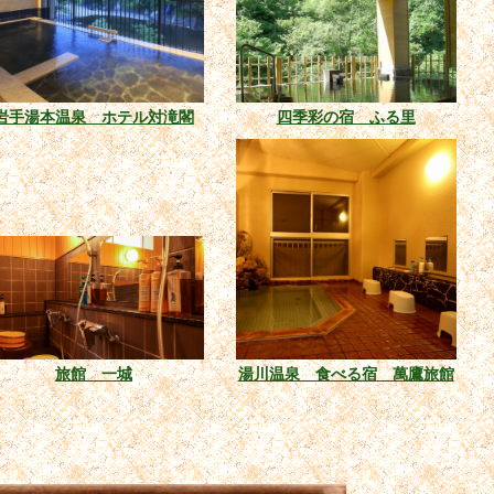
岩手湯本温泉 ホテル対滝閣
四季彩の宿 ふる里
旅館 一城
湯川温泉 食べる宿 萬鷹旅館