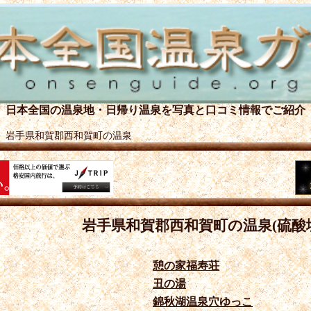
日本全国の温泉地・日帰り温泉を
写真と口コミ情報でご紹介
＞
岩手県和賀郡西和賀町の温泉
岩手県和賀郡西和賀町の温泉(硫酸
憩の家福寿荘
丑の湯
錦秋湖温泉穴ゆっこ