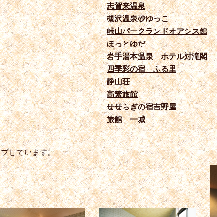
志賀来温泉
槻沢温泉砂ゆっこ
峠山パークランドオアシス館
ほっとゆだ
岩手湯本温泉 ホテル対滝閣
四季彩の宿 ふる里
静山荘
高繁旅館
せせらぎの宿吉野屋
旅館 一城
ップしています。