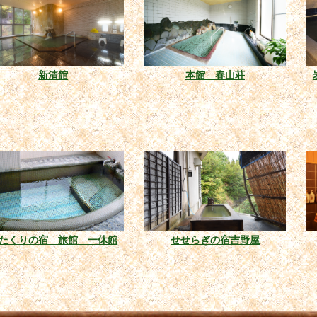
新清館
本館 春山荘
たくりの宿 旅館 一休館
せせらぎの宿吉野屋