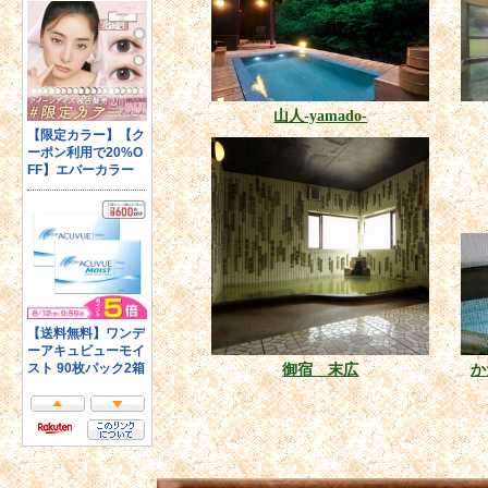
山人-yamado-
御宿 末広
か