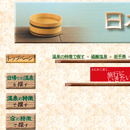
温泉の特徴で探す
＞
硫酸塩泉
＞
岩手県