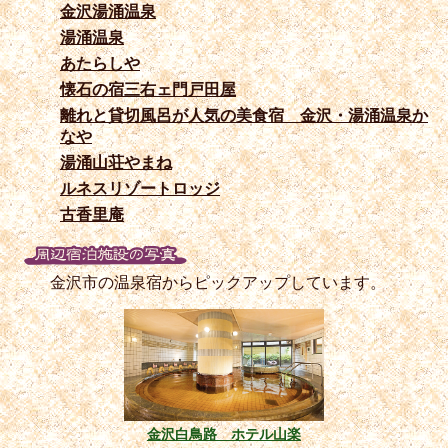
金沢湯涌温泉
湯涌温泉
あたらしや
懐石の宿三右ェ門戸田屋
離れと貸切風呂が人気の美食宿 金沢・湯涌温泉か
なや
湯涌山荘やまね
ルネスリゾートロッジ
古香里庵
金沢市の温泉宿からピックアップしています。
金沢白鳥路 ホテル山楽