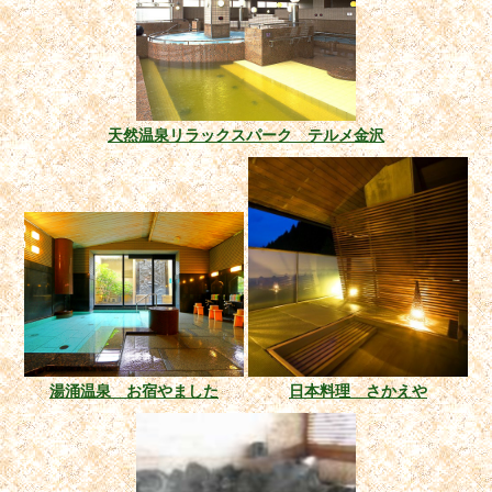
天然温泉リラックスパーク テルメ金沢
湯涌温泉 お宿やました
日本料理 さかえや