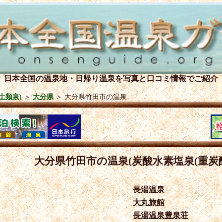
日本全国の温泉地・日帰り温泉を
写真と口コミ情報でご紹介
土類泉)
＞
大分県
＞
大分県竹田市の温泉
大分県竹田市の温泉(炭酸水素塩泉(重炭酸
長湯温泉
大丸旅館
長湯温泉豊泉荘