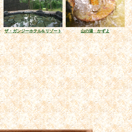
号
ザ・ガンジーホテル&リゾート
山の湯 かずよ