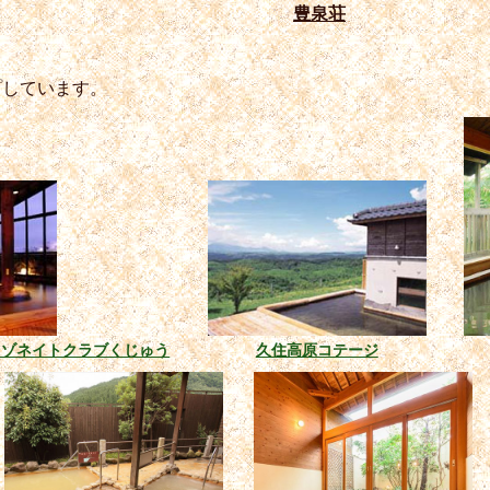
豊泉荘
プしています。
レゾネイトクラブくじゅう
久住高原コテージ