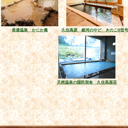
長湯温泉 かじか庵
久住高原 銀河のやど きのこII世
天然温泉の国民宿舎 久住高原荘