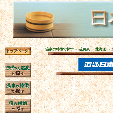
温泉の特徴で探す
＞
硫黄泉
＞
北海道
＞