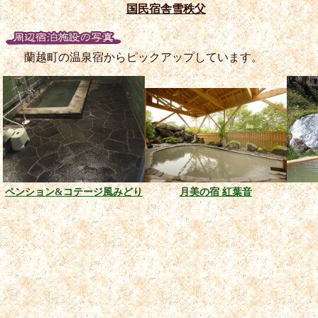
国民宿舎雪秩父
蘭越町の温泉宿からピックアップしています。
ペンション&コテージ風みどり
月美の宿 紅葉音