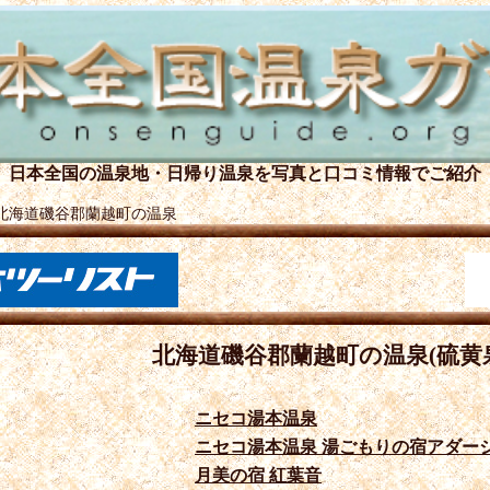
日本全国の温泉地・日帰り温泉を
写真と口コミ情報でご紹介
北海道磯谷郡蘭越町の温泉
北海道磯谷郡蘭越町の温泉(硫黄
ニセコ湯本温泉
ニセコ湯本温泉 湯ごもりの宿アダー
月美の宿 紅葉音