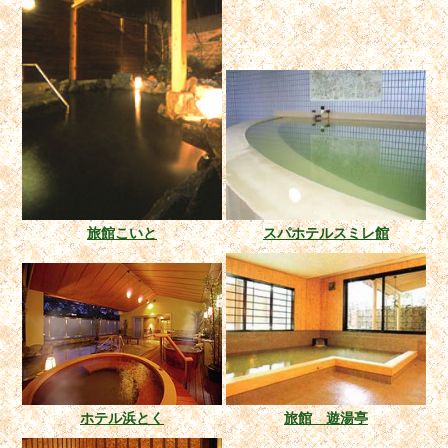
旅館こいと
スパホテルスミレ館
ホテル浜とく
旅館 遊湯亭