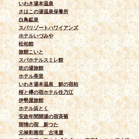
いわき湯本温泉
さはこの湯温泉保養所
白鳥鉱泉
スパリゾートハワイアンズ
ホテルいづみや
松柏館
旅館こいと
スパホテルスミレ館
吹の湯旅館
ホテル美里
いわき湯本温泉 鮮の宿柏
桜と欅の宿ホテル住乃江
伊勢屋旅館
ホテル浜とく
安政年間開湯の宿斉菊
雨情の宿 新つた
元禄彩雅宿 古滝屋