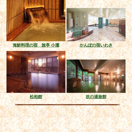
海鮮料理の宿 旅亭 小瀧
かんぽの宿いわき
松柏館
吹の湯旅館