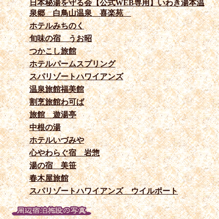
日本秘湯を守る会【公式WEB専用】いわき湯本温
泉郷 白鳥山温泉 喜楽苑
ホテルみちのく
旬味の宿 うお昭
つかこし旅館
ホテルパームスプリング
スパリゾートハワイアンズ
温泉旅館福美館
割烹旅館わ可ば
旅館 遊湯亭
中根の湯
ホテルいづみや
心やわらぐ宿 岩惣
湯の宿 美笹
春木屋旅館
スパリゾートハワイアンズ ウイルポート