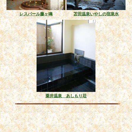
レスパール藤ヶ鳴
苫田温泉いやしの宿泉水
粟井温泉 あしもり荘