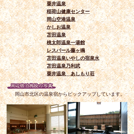
粟井温泉
稲荷山健康センター
岡山空港温泉
かしお温泉
苫田温泉
桃太郎温泉一湯館
レスパール藤ヶ鳴
苫田温泉いやしの宿泉水
苫田温泉乃利武
粟井温泉 あしもり荘
岡山市北区の温泉宿からピックアップしています。