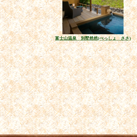
富士山温泉 別墅然然(べっしょ ささ)