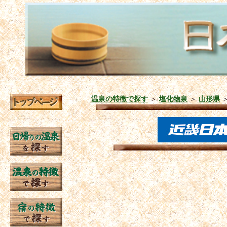
温泉の特徴で探す
＞
塩化物泉
＞
山形県