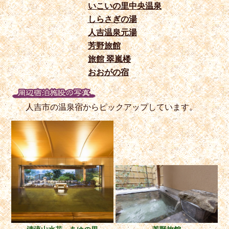
いこいの里中央温泉
しらさぎの湯
人吉温泉元湯
芳野旅館
旅館 翠嵐楼
おおがの宿
人吉市の温泉宿からピックアップしています。