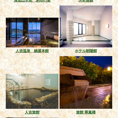
清流山水花 あゆの里
芳野旅館
人吉温泉 鍋屋本館
ホテル朝陽館
人吉旅館
旅館 翠嵐楼