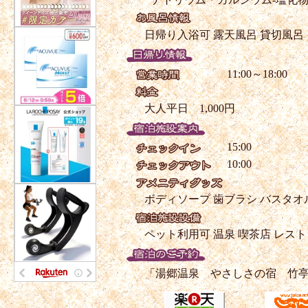
日帰り入浴可
露天風呂
貸切風呂
11:00～18:00
大人平日 1,000円
15:00
10:00
ボディソープ
歯ブラシ
バスタオ
ペット利用可
温泉
喫茶店
レスト
「湯郷温泉 やさしさの宿 竹