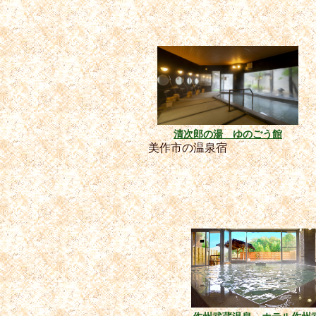
清次郎の湯 ゆのごう館
美作市の温泉宿