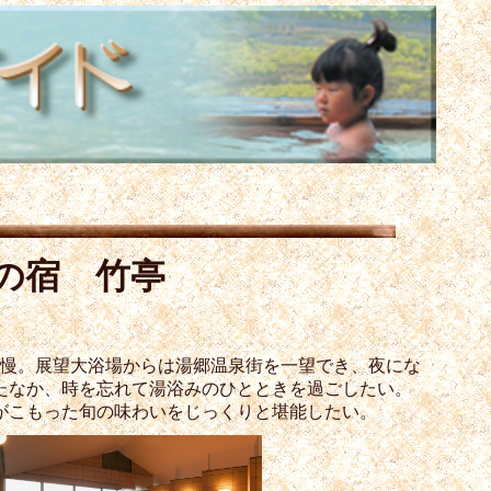
の宿 竹亭
自慢。展望大浴場からは湯郷温泉街を一望でき、夜にな
たなか、時を忘れて湯浴みのひとときを過ごしたい。
がこもった旬の味わいをじっくりと堪能したい。