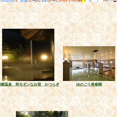
湯郷温泉 和モダンなお宿 かつらぎ
ゆのごう美春閣