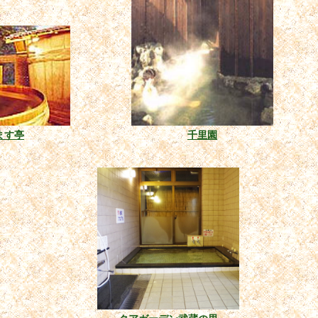
ます亭
千里園