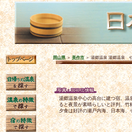
岡山県
＞
美作市
＞
湯郷温泉 湯郷温泉 
湯郷温泉中心の高台に建つ宿。温
ると夜景が素晴らしいと評判。竹
夕食は好評の瀬戸内海、日本海、