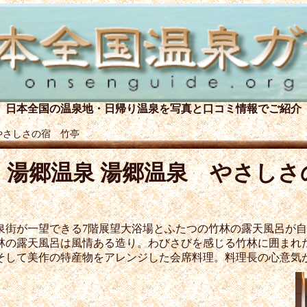
日本全国の温泉地・日帰り温泉を
写真と口コミ情報でご紹介
やさしさの宿 竹亭
湯郷温泉 湯郷温泉 やさしさ
泉街が一望できる7階展望大浴場とふたつの竹林の露天風呂が
林の露天風呂は風情ある造り。わびさびを感じる竹林に囲まれ
そして美作の特産物をアレンジした会席料理。料理長の心意気