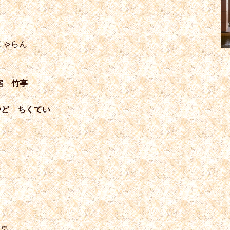
じゃらん
宿 竹亭
やど ちくてい
物泉