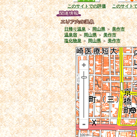
このサイトでの評価
このサイト
日帰り温泉
＞
岡山県
＞
美作市
温泉宿
＞
岡山県
＞
美作市
塩化物泉
＞
岡山県
＞
美作市