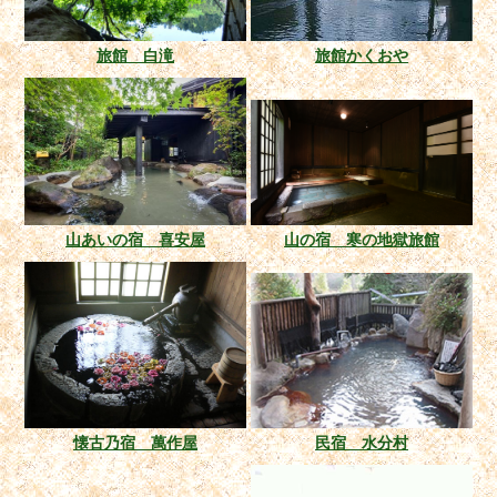
旅館 白滝
旅館かくおや
山あいの宿 喜安屋
山の宿 寒の地獄旅館
懐古乃宿 萬作屋
民宿 水分村