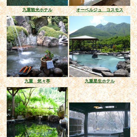
九重観光ホテル
オーベルジュ コスモス
九重 悠々亭
九重星生ホテル