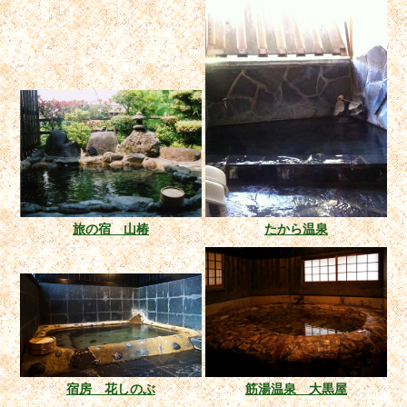
旅の宿 山椿
たから温泉
宿房 花しのぶ
筋湯温泉 大黒屋