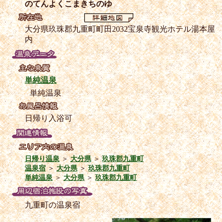
のてんよくこまきちのゆ
大分県玖珠郡九重町町田2032宝泉寺観光ホテル湯本屋
内
単純温泉
単純温泉
日帰り入浴可
日帰り温泉
＞
大分県
＞
玖珠郡九重町
温泉宿
＞
大分県
＞
玖珠郡九重町
単純温泉
＞
大分県
＞
玖珠郡九重町
九重町の温泉宿