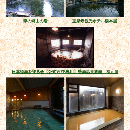
季の郷山の湯
宝泉寺観光ホテル湯本屋
日本秘湯を守る会【公式WEB専用】壁湯温泉旅館 福元屋